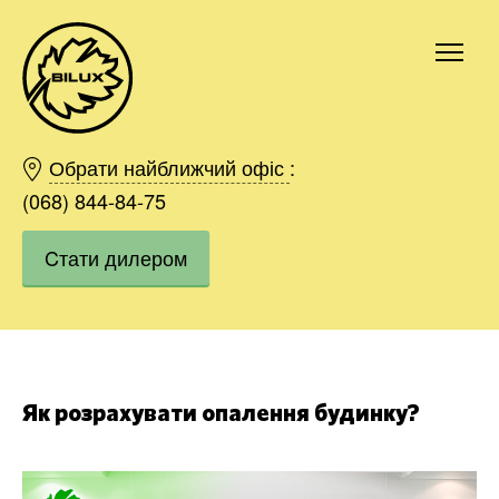
Київ
Харків
Обрати найближчий офіс
:
Одесса
(068) 844-84-75
Дніпро
Cтати дилером
Івано-Франківськ
Львів
Область
Хмельницький
Вінниця
Замовити
Як розрахувати опалення будинку?