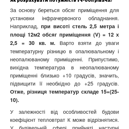
Як розрахувати потужність ІЧ-обігрівача?
За основу береться обсяг приміщення для
установки інфрачервоного обладнання.
Наприклад,
при висоті стель 2,5 метра і
площі 12м2 обсяг приміщення (V) = 12 х
Варто взяти до уваги
2,5 = 30 кв. м.
температурну різницю в опалювальному і
неопалюваному приміщенні. Припустимо,
вихідна температура в неопалюваному
приміщенні близько +10 градусів, значить,
підвищити її необхідно до +25 градусів.
Отже, різниця температур складе 15=(25-
10).
У залежності від особливостей будови
коефіцієнт тепловтрат К може відрізнятися.
У будівельній сфері прийняті наступні