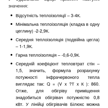
значення:
Відсутність теплоізоляції – 3-4К.
Мінімальна теплоізоляція (кладка в одну
цеглину) -2-2,9К.
Середня теплоізоляція (подвійна цегла)
– 1-1,9К.
Гарна теплоізоляція – -0,6-0,9К.
Середній коефіцієнт тепловтрат стін –
1,5, значить, формула розрахунку
потужності інфрачервоного тепла
виглядає так: Q = (V х ?Т х К ): 860.
Отже, для обігріву приміщення
знадобиться обігрівач потужністю 0,8
кВт. У лінійці обігрівачів Білюкс можна