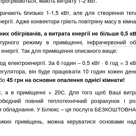
прогріваються, мають витрату 1-2 кВт.
итрачають близько 1-1,5 кВт, але для створення теп
ргії. Адже конвектори гріють повітряну масу в кімнат
х обігрівачів, а витрата енергії не більше 0,5 кВ
турного режиму в приміщенні,
інфрачервоний обі
 енергії. Так для приміщення описаного вище:
д електроенергії. За 6 годин – 0.5 кВт · 6 год = 3 кВ
егулятора, він буде працювати 10 годин кожен день
або
45 грн на основне опалення однієї кімнати!
С, а в приміщенні + 20С. Для того щоб Ваші витр
Харків
Одесса
обхідний повний теплотехнічний розрахунок і ро
Івано-Франківськ
Львів
Замо
ня обладнання. У Білюкс – ця послуга БЕЗКОШТОВНА
ницький
Вінниця
ликих приміщень, можна керуватися основами на