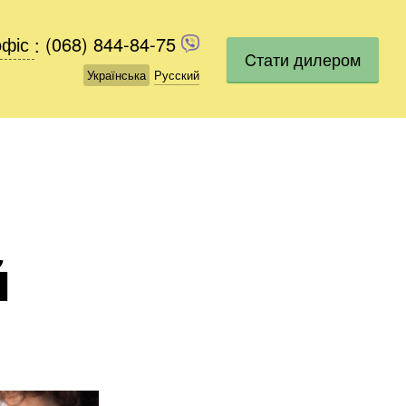
офіс
офіс
:
(068) 844-84-75
(068) 844-84-75
Cтати дилером
Українська
Українська
Русский
Русский
й