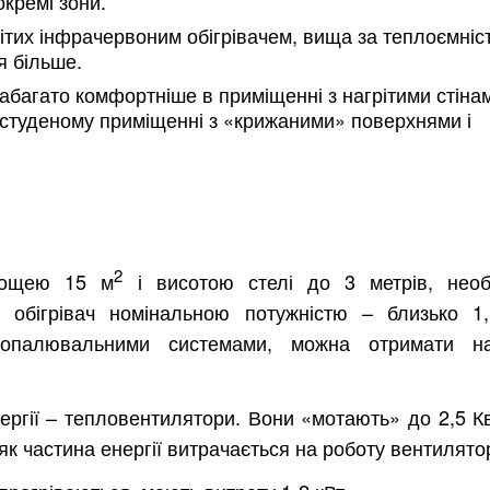
кремі зони.
ітих інфрачервоним обігрівачем, вища за теплоємніс
я більше.
абагато комфортніше в приміщенні з нагрітими стінам
 студеному приміщенні з «крижаними» поверхнями і
2
лощею 15 м
і висотою стелі до 3 метрів, необ
 обігрівач номінальною потужністю – близько 1,
опалювальними системами, можна отримати на
ергії – тепловентилятори. Вони «мотають» до 2,5 К
як частина енергії витрачається на роботу вентилято