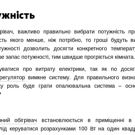
асть
ужність
рівач, важливо правильно вибрати потужність пр
ість якого менше, ніж потрібно, то гроші будуть ви
ужності дозволить досягти конкретного температ
е запас потужності, тим швидше прогріється кімната.
ватися про витрату електрики, так як по дося
регулятор
вимкне систему. Для правильного визн
яку роль буде грати опалювальна система – осн
?
чний обігрівач
встановлюється в приміщенні в 
лід керуватися розрахунками 100 Вт на один квад