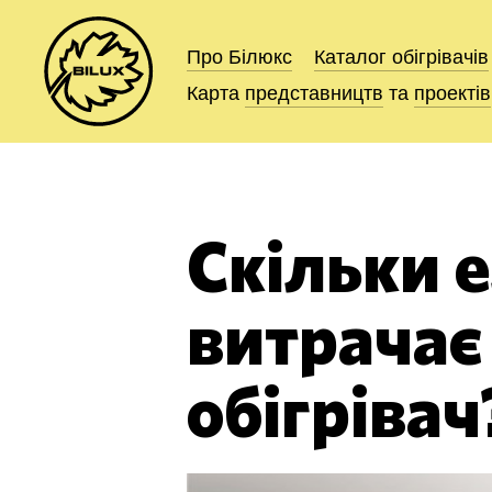
Про Білюкс
Про Білюкс
Каталог
Каталог
обігрівачів
обігрівачів
Карта
Карта
представництв
представництв
та
та
проектів
проектів
Скільки 
витрачає
обігрівач