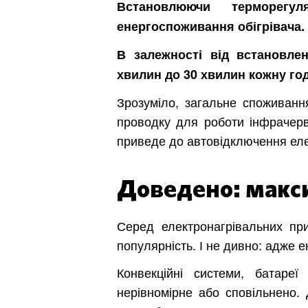
Встановлюючи терморегу
енергоспоживання обігрівача.
В залежності від встановлен
хвилин до 30 хвилин кожну го
Зрозуміло, загальне споживанн
проводку для роботи інфрачерв
приведе до автовідключення ел
Доведено: макс
Серед електронагрівальних п
популярність. І не дивно: адже е
Конвекційні системи, батареї
нерівномірне або сповільнено.