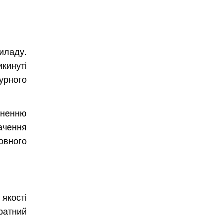
иладу.
кинуті
урного
гненню
ачення
овного
якості
ратний