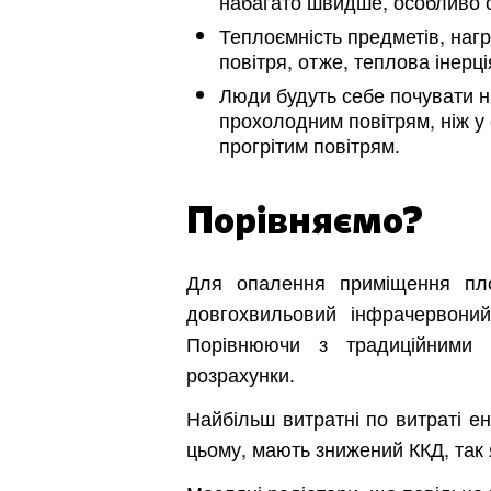
набагато швидше, особливо о
Теплоємність предметів, нагр
повітря, отже, теплова інерці
Люди будуть себе почувати н
прохолодним повітрям, ніж у
прогрітим повітрям.
Порівняємо?
Для опалення приміщення п
довгохвильовий інфрачервоний
Порівнюючи з традиційними 
розрахунки.
Найбільш витратні по витраті ен
цьому, мають знижений ККД, так 