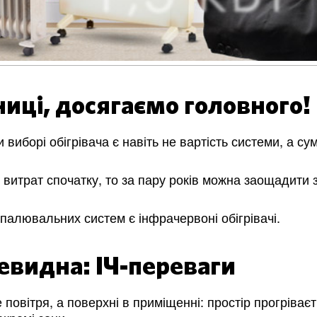
ниці, досягаємо головного!
виборі обігрівача є навіть не вартість системи, а су
витрат спочатку, то за пару років можна заощадити 
палювальних систем є інфрачервоні обігрівачі.
евидна: ІЧ-переваги
 повітря, а поверхні в приміщенні: простір прогріває