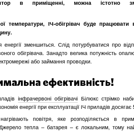
лятор в приміщенні, можна істотно зм
ої температури, ІЧ-обігрівач буде працювати 
дину.
я енергії зменшиться. Слід потурбуватися про відп
оного обігрівача. Занадто велика потужність опал
ектромережі або займання проводки.
имальна ефективність!
риладів
інфрачервоні обігрівачі
Білюкс стрімко наб
кономія енергії при експлуатації ІЧ приладів досягає
 нагрівають повітря, яке розподіляється в прим
 Джерело тепла – батарея – є локальним, тому на