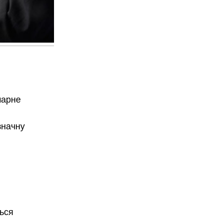
марне
значну
ться