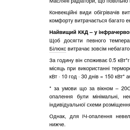
Масляні радіатори, що повільно 
Конвекційні види обігрівачів в
комфорту витрачається багато ене
Найвищий ККД – у інфрачервони
Щоб досягти певного темпера
Білюкс
витрачає зовсім небагато
За годину він споживає 0.5 кВт*го
місяць при використанні термор
кВт · 10 год · 30 днів = 150 кВт* 
* за умови що за вікном – 20
Київ
опалення були мінімальні, не
Дніпро
індивідуальної схеми розміщен
Хмель
Однак, для ІЧ-опалення неве
нижче.