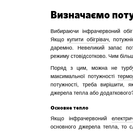
Обл
Визначаємо пот
Вибираючи інфрачервоний обіг
Якщо
купити обігрівач
, потужн
даремно. Невеликий запас пот
режиму стовідсотково. Чим більш
Поряд з цим, можна не турбу
максимальної потужності
термо
потужності, треба вирішити, 
джерела тепла або додаткового
Основне тепло
Якщо інфрачервоний
електри
основного джерела тепла, то с