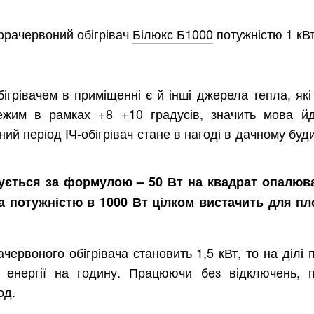
фрачервоний обігрівач
Білюкс Б1000
потужністю 1 кВт
грівачем в приміщенні є й інші джерела тепла, які 
ежим в рамках +8 +10 градусів, значить мова й
ий період ІЧ-обігрівач стане в нагоді в дачному буд
ується за формулою – 50 Вт на квадрат опалюв
ча потужністю в 1000 Вт цілком вистачить для пл
ервоного обігрівача становить 1,5 кВт, то на ділі
 енергії на годину. Працюючи без відключень, 
од.