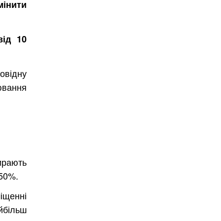
інити
від 10
овідну
ювання
ирають
 50%.
іщенні
йбільш