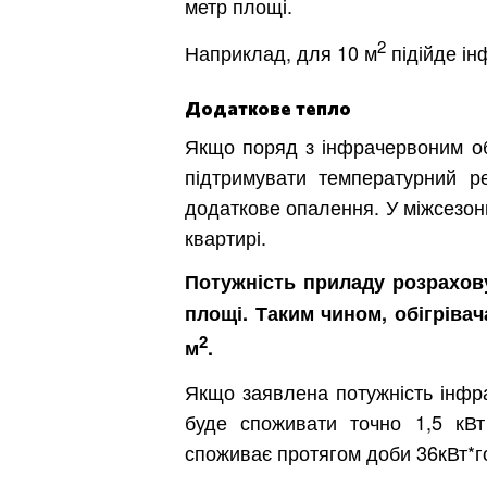
метр площі.
2
Наприклад, для 10 м
підійде ін
Додаткове тепло
Якщо поряд з інфрачервоним обі
підтримувати температурний р
додаткове опалення. У міжсезонн
квартирі.
Потужність приладу розрахов
площі. Таким чином, обігріва
2
м
.
Якщо заявлена потужність інфрач
буде споживати точно 1,5 кВт
споживає протягом доби 36кВт*г