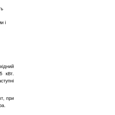
ть
и і
хідний
5 кВт.
ступні
вт, при
ра.