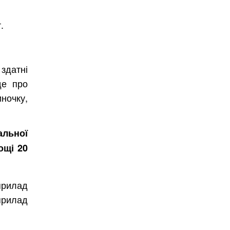
.
здатні
де про
иночку,
альної
ощі 20
 прилад
прилад