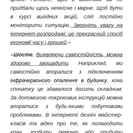
придбали щось неякісне і марне. Щоб бути
в курсі вигідних акцій, слід постійно
моніторити ситуацію.
Зверніть увагу на
інтернет-розпродажі: це прекрасний спосіб
економії часу і грошей
.»
«
Шосте
,
Виявляючи самостійність, можна
здорово заощадити
. Наприклад, ми
самостійно впоралися з підключенням
інфрачервоного опалення в будинку
, хоча
спочатку це здавалося досить складним.
За допомогою покрокових інструкцій можна
впоратися з будь-якими побутовими
проблемами. В інтернеті безліч майстер-
класів та відео про те, як полагодити
кран, зробити ремонт або прибити