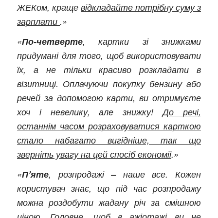
ЖЕКом, краще
відкладайте потрібну суму з
зарплати
.»
«
По-четверте
, картки зі знижками
придумані для того, щоб використовувати
їх, а не тільки красиво розкладати в
візитниці. Оплачуючи покупку бензину або
речей за допомогою карти, ви отримуєте
хоч і невелику, але знижку!
До речі,
останнім часом розраховуватися карткою
стало набагато вигідніше, так що
зверніть увагу на цей спосіб економії
.»
«
П’яте
, розпродажі – наше все. Кожен
користувач знає, що під час розпродажу
можна роздобути жадану річ за смішною
ціною. Головне, щоб в ажіотажі ви не