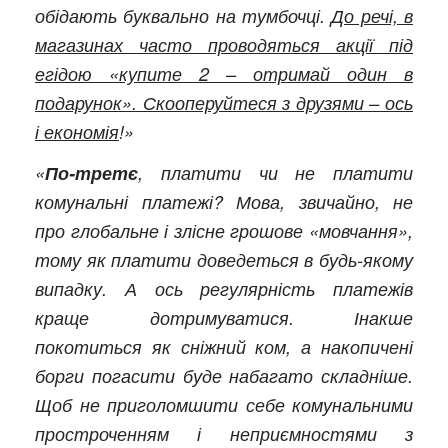
обідають буквально на тумбочці.
До речі, в
магазинах часто проводяться акції під
егідою «купите 2 – отримай один в
подарунок». Скооперуйтеся з друзями – ось
і економія
!»
«
По-третє
, платити чи не платити
комунальні платежі? Мова, звичайно, не
про глобальне і злісне грошове «мовчання»,
тому як платити доведеться в будь-якому
випадку. А ось регулярність платежів
краще дотримуватися. Інакше
покотиться як сніжний ком, а накопичені
борги погасити буде набагато складніше.
Щоб не приголомшити себе комунальними
простроченням і неприємностями з