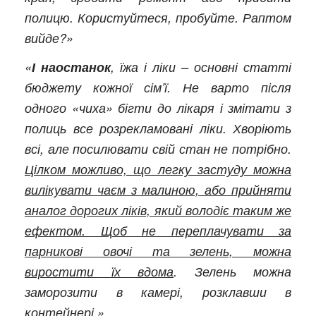
полицю. Користуйтеся, пробуйте. Раптом
вийде?»
«
І наостанок
, їжа і ліки – основні статті
бюджету кожної сім’ї. Не варто після
одного «чиха» бігти до лікаря і змітати з
полиць все розрекламовані ліки. Хворіють
всі, але посилювати свій стан не потрібно.
Цілком можливо, що легку застуду можна
вилікувати чаєм з малиною, або прийняти
аналог дорогих ліків, який володіє таким же
ефектом. Щоб не переплачувати за
парникові овочі та зелень, можна
виростити їх вдома
. Зелень можна
заморозити в камері, розклавши в
контейнері.»