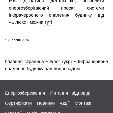
Дізнатися детальніше, розробити
P.S.
енергозберігаючий проект системи
інфрачервоного опалення будинку від
«Білюкс» можна
тут
!
13 Серпня 2016
Главная страница
»
Блог (укр)
»
Інфрачервоне
опалення будинку над водоспадом
Енергозбереження
Питання і відповіді
Сертифікати
Новинки
Акції
Монтаж
Гарантії
Місія і стратегія