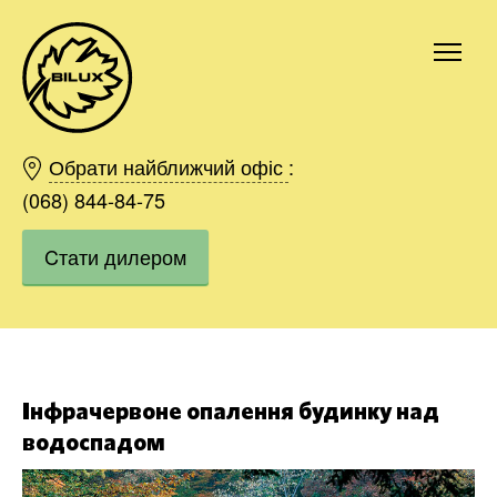
Київ
Харків
Обрати найближчий офіс
:
Одесса
(068) 844-84-75
Дніпро
Cтати дилером
Івано-Франківськ
Львів
Область
Хмельницький
Вінниця
Замовити
Інфрачервоне опалення будинку над
водоспадом