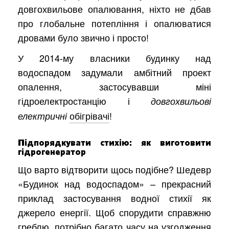
довгохвильове опалювання, ніхто не дбав
про глобальне потепління і опалюватися
дровами було звично і просто!
У 2014-му власники будинку над
водоспадом задумали амбітний проект
опалення, застосувавши міні
гідроелектростанцію і
довгохвильові
обігрівачі
!
електричні
Підпорядкувати стихію: як виготовити
гідрогенератор
Що варто відтворити щось подібне? Шедевр
«Будинок над водоспадом» – прекрасний
приклад застосування водної стихії як
джерело енергії. Щоб спорудити справжню
греблю, потрібно багато часу на узгодження