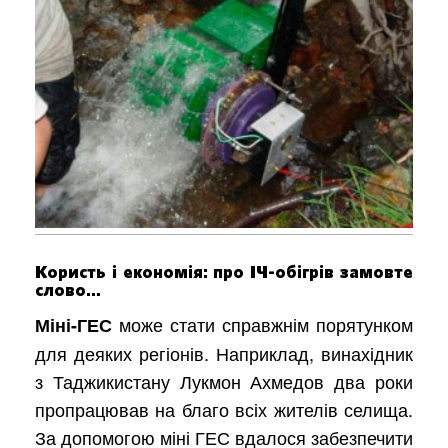
Користь і економія: про ІЧ-обігрів замовте
слово…
може стати справжнім порятунком
Міні-ГЕС
для деяких регіонів. Наприклад, винахідник
з Таджикистану Лукмон Ахмедов два роки
пропрацював на благо
всіх жителів селища.
За допомогою міні ГЕС вдалося забезпечити