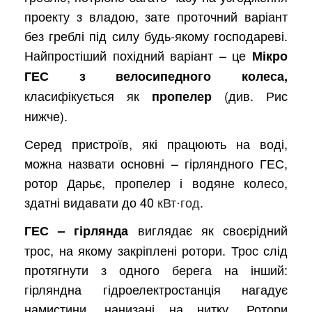
проекту з владою, зате проточний варіант
без греблі під силу будь-якому господареві.
Найпростіший похідний варіант – це
Мікро
ГЕС з велосипедного колеса,
класифікується як
(див. Рис
пропелер
нижче).
Серед пристроїв, які працюють на воді,
можна назвати основні – гірляндного ГЕС,
ротор Дарьє, пропелер і водяне колесо,
здатні видавати до 40
кВт⋅год
.
виглядає як своєрідний
ГЕС – гірлянда
трос, на якому закріплені ротори. Трос слід
протягнути з одного берега на інший:
гірляндна гідроелектростанція нагадує
намистини, нанизані на нитку. Ротори