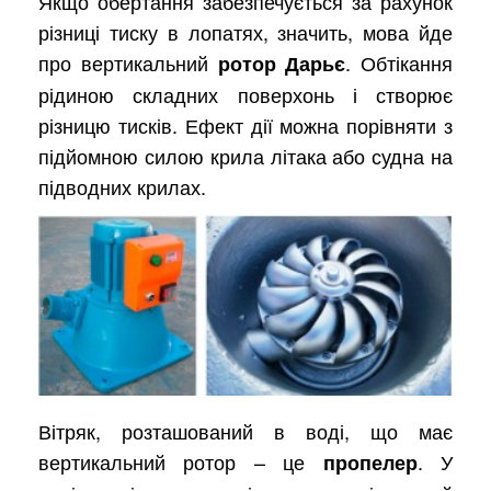
Якщо обертання забезпечується за рахунок
різниці тиску в лопатях, значить, мова йде
про вертикальний
. Обтікання
ротор Дарьє
рідиною складних поверхонь і створює
різницю тисків. Ефект дії можна порівняти з
підйомною силою крила літака або судна на
підводних крилах.
Вітряк, розташований в воді, що має
вертикальний ротор – це
. У
пропелер