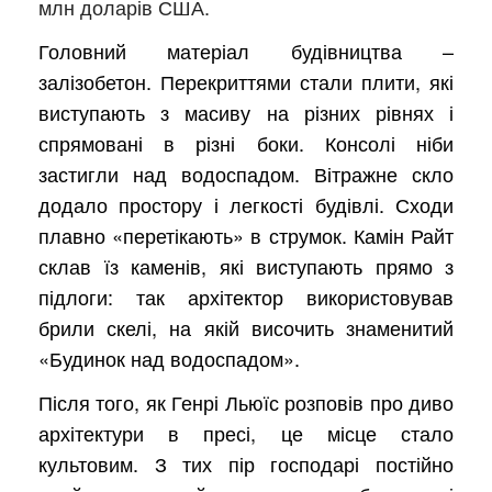
млн доларів США.
Головний матеріал будівництва –
залізобетон. Перекриттями стали плити, які
виступають з масиву на різних рівнях і
спрямовані в різні боки. Консолі ніби
застигли над водоспадом. Вітражне скло
додало простору і легкості будівлі. Сходи
плавно «перетікають» в струмок. Камін Райт
склав їз каменів, які виступають прямо з
підлоги: так архітектор використовував
брили скелі, на якій височить знаменитий
«Будинок над водоспадом».
Після того, як Генрі Льюїс розповів про диво
архітектури в пресі, це місце стало
культовим. З тих пір господарі постійно