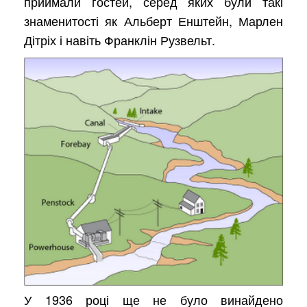
приймали гостей, серед яких були такі
знаменитості як Альберт Енштейн, Марлен
Дітріх і навіть Франклін Рузвельт.
У 1936 році ще не було винайдено