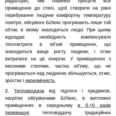
радіатори), яке повинно прогріти все
приміщення до стелі, щоб створити на рівні
перебування людини комфортну температуру
повітря, обігрівачі БіЛюкс прогрівають лише той
об’єм, в якому знаходяться люди. При цьому
відпадає необхідність компенсувати
тепловтрати в об’ємі приміщення, що
знаходиться вище росту людини, і отже
витрачати на це енергію. У приміщеннях з
високими стелями, частка об’єму, що не
прогрівається над людиною збільшується, отже,
зростає і
економічність
.
2.
Тепловіддача
від підлоги і предметів,
нагрітих обігрівачами БіЛюкс, в житлових
приміщеннях в середньому
в 5-10 разів
перевищує
тепловіддачу традиційних