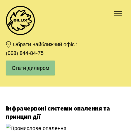
Київ
Харків
Обрати найближчий офіс
:
Одесса
(068) 844-84-75
Дніпро
Cтати дилером
Івано-Франківськ
Львів
Область
Хмельницький
Вінниця
Замовити
Інфрачервоні системи опалення та
принцип дії