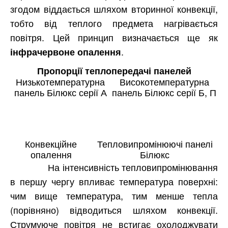
згодом віддається шляхом вторинної конвекції,
тобто від теплого предмета нагрівається
повітря. Цей принцип визначається ще як
.
інфрачервоне опалення
Пропорції теплопередачі панелей
Низькотемпературна
Високотемпературна
панель Білюкс серії А
панель Білюкс серії Б, П
Конвекційне
Тепловипромінюючі панелі
опалення
Білюкс
На інтенсивність тепловипромінювання
в першу чергу впливає температура поверхні:
чим вище температура, тим менше тепла
(порівняно) відводиться шляхом конвекції.
Струмуюче повітря не встигає охолоджувати