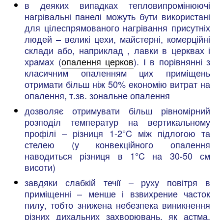
в деяких випадках тепловипромінюючі
нагрівальні панелі можуть бути використані
для цілеспрямованого нагрівання присутніх
людей – великі цехи, майстерні, комерційні
склади або, наприклад , лавки в церквах і
храмах (
опалення церков
). І в порівнянні з
класичним опаленням цих приміщень
отримати більш ніж 50% економію витрат на
опалення, т.зв. зональне опалення
дозволяє отримувати більш рівномірний
розподіл температур на вертикальному
профілі – різниця 1-2°C між підлогою та
стелею (у конвекційного опалення
наводиться різниця в 1°C на 30-50 см
висоти)
завдяки слабкій течії – руху повітря в
приміщенні – менше і взвихрение часток
пилу, тобто знижена небезпека виникнення
різних дихальних захворювань, як астма,