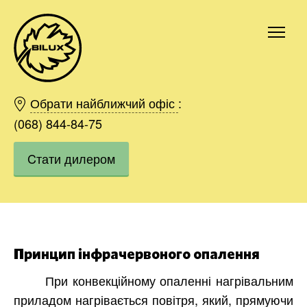
Київ
Харків
Обрати найближчий офіс
:
Одесса
(068) 844-84-75
Дніпро
Cтати дилером
Івано-Франківськ
Львів
Область
Хмельницький
Вінниця
Замовити
Принцип інфрачервоного опалення
При конвекційному опаленні нагрівальним
приладом нагрівається повітря, який, прямуючи