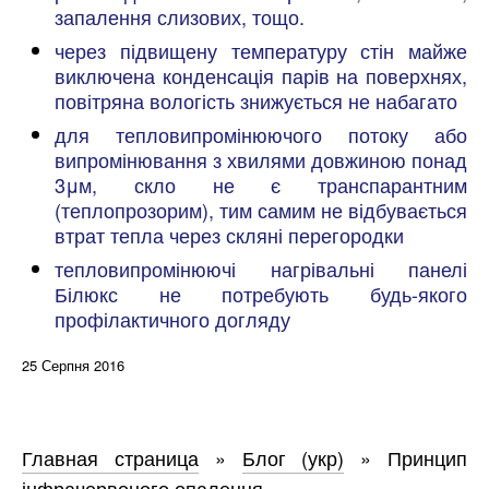
запалення слизових, тощо.
через підвищену температуру стін майже
виключена конденсація парів на поверхнях,
повітряна вологість знижується не набагато
для тепловипромінюючого потоку або
випромінювання з хвилями довжиною понад
3μм, скло не є транспарантним
(теплопрозорим), тим самим не відбувається
втрат тепла через скляні перегородки
тепловипромінюючі нагрівальні панелі
Білюкс не потребують будь-якого
профілактичного догляду
25 Серпня 2016
Главная страница
»
Блог (укр)
»
Принцип
інфрачервоного опалення