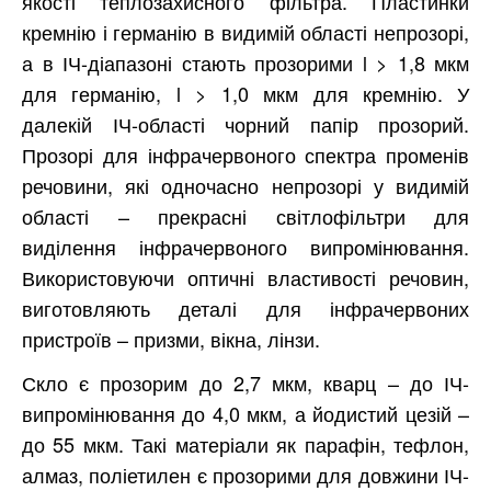
якості теплозахисного фільтра. Пластинки
кремнію і германію в видимій області непрозорі,
а в ІЧ-діапазоні стають прозорими l > 1,8 мкм
для германію, l > 1,0 мкм для кремнію. У
далекій ІЧ-області чорний папір прозорий.
Прозорі для інфрачервоного спектра променів
речовини, які одночасно непрозорі у видимій
області – прекрасні світлофільтри для
виділення інфрачервоного випромінювання.
Використовуючи оптичні властивості речовин,
виготовляють деталі для інфрачервоних
пристроїв – призми, вікна, лінзи.
Скло є прозорим до 2,7 мкм, кварц – до ІЧ-
випромінювання до 4,0 мкм, а йодистий цезій –
до 55 мкм. Такі матеріали як парафін, тефлон,
алмаз, поліетилен є прозорими для довжини ІЧ-