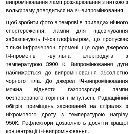
випромінювання ламп розжарювання з ниткою з
вольфраму доводиться на ІЧ-випромінювання.
Щоб зробити фото в темряві в приладах нічного
спостереження, лампи для підсвічування
забезпечують ІЧ-світлофільтром, що пропускає
тільки інфрачервоні промені. Ще одне джерело
ІЧ-променів -вугільна електродуга з
температурою 3900 К. Випромінювання дуги
наближається до випромінювання абсолютно
чорного тіла. До джерел ІЧ-випромінювання
можна віднести газорозрядні лампи
безперервного горіння і імпульсні. Радіаційний
обігрів приміщень заснований на спіралях з
ніхромового дроту з температурою нагріву
950К. Рефлектори дозволяють досягти кращої
концентрації ІЧ-випромінювання.