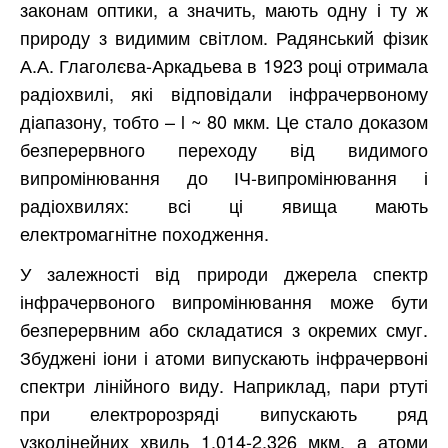
законам оптики, а значить, мають одну і ту ж
природу з видимим світлом. Радянський фізик
А.А. Глаголєва-Аркадьева в 1923 році отримала
радіохвилі, які відповідали інфрачервоному
діапазону, тобто – l ~ 80 мкм. Це стало доказом
безперервного переходу від видимого
випромінювання до ІЧ-випромінювання і
радіохвилях: всі ці явища мають
електромагнітне походження.
У залежності від природи джерела спектр
інфрачервоного випромінювання може бути
безперервним або складатися з окремих смуг.
Збуджені іони і атоми випускають інфрачервоні
спектри лінійного виду. Наприклад, пари ртуті
при електророзряді випускають ряд
узколінейних хвиль 1,014-2,326 мкм, а атоми