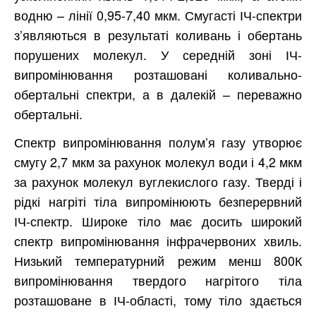
водню – лінії 0,95-7,40 мкм. Смугасті ІЧ-спектри
з’являються в результаті коливань і обертань
порушених молекул. У середній зоні ІЧ-
випромінювання розташовані коливально-
обертальні спектри, а в далекій – переважно
обертальні.
Спектр випромінювання полум’я газу утворює
смугу 2,7 мкм за рахунок молекул води і 4,2 мкм
за рахунок молекул вуглекислого газу. Тверді і
рідкі нагріті тіла випромінюють безперервний
ІЧ-спектр. Широке тіло має досить широкий
спектр випромінювання інфрачервоних хвиль.
Низький температурний режим менш 800К
випромінювання твердого нагрітого тіла
розташоване в ІЧ-області, тому тіло здається