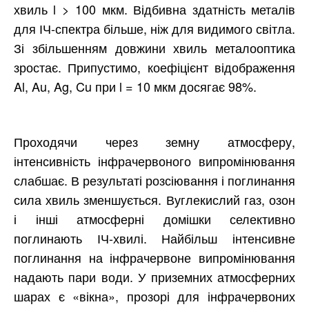
хвиль l > 100 мкм. Відбивна здатність металів
для ІЧ-спектра більше, ніж для видимого світла.
Зі збільшенням довжини хвиль металооптика
зростає. Припустимо, коефіцієнт відображення
Al, Au, Ag, Cu при l = 10 мкм досягає 98%.
Проходячи через земну атмосферу,
інтенсивність інфрачервоного випромінювання
слабшає. В результаті розсіювання і поглинання
сила хвиль зменшується. Вуглекислий газ, озон
і інші атмосферні домішки селективно
поглинають ІЧ-хвилі. Найбільш інтенсивне
поглинання на інфрачервоне випромінювання
надають пари води. У приземних атмосферних
шарах є «вікна», прозорі для інфрачервоних