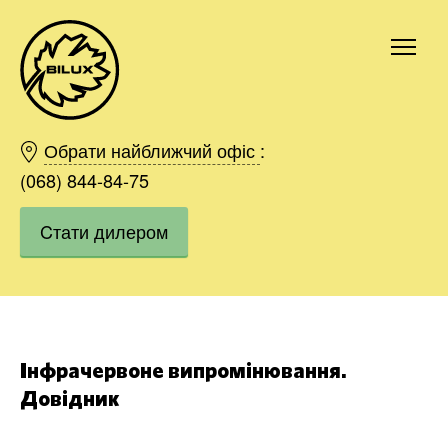
Київ
Харків
Обрати найближчий офіс
:
Одесса
(068) 844-84-75
Дніпро
Cтати дилером
Івано-Франківськ
Львів
Область
Хмельницький
Вінниця
Замовити
Інфрачервоне випромінювання.
Довідник