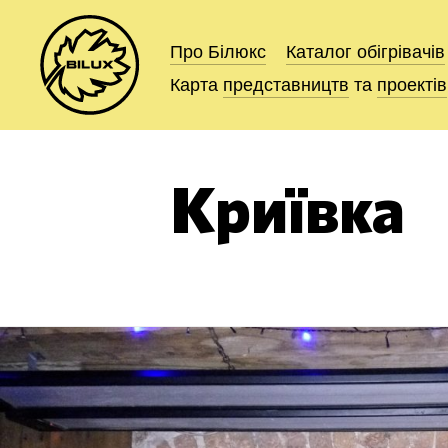
Про Білюкс
Про Білюкс
Каталог
Каталог
обігрівачів
обігрівачів
Карта
Карта
представництв
представництв
та
та
проектів
проектів
Криївка