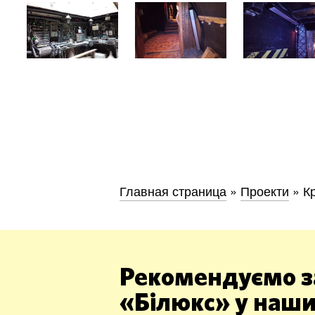
Київ
Дніпро
Хмель
Главная страница
»
Проекти
»
К
Обл
Рекомендуємо з
«Білюкс» у наши