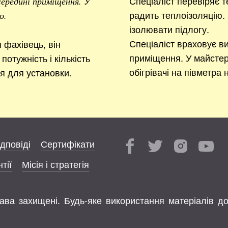
Спеціаліст перевіряє т
 середині приміщення. У
радить теплоізоляцію. 
о.
ізолювати підлогу.
Спеціаліст враховує ви
фахівець, він
приміщення. У майстер
потужність і кількість
обігрівачі на півметра 
ця для установки.
ідповіді
Сертифікати
тії
Місія і стратегія
права захищені. Будь-яке використання матеріалів д