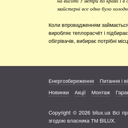
на висоті 3 метри по краях і в
майстерні все одно було холодн
Коли впровадженням займається 
виробляє теплорасчёт і підбирає 
обігрівачів, вибирає потрібні міс
Енергозбереження
Питання і в
Новинки
Акції
Монтаж
Гаран
Copyright © 2026 bilux.ua Всі 
згодою власника ТМ BILUX.