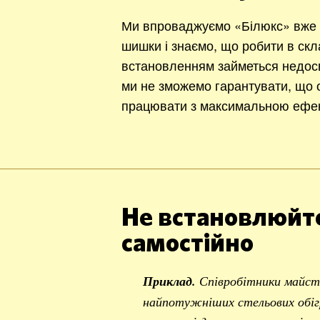
Ми впроваджуємо «Білюкс» вже 1
шишки і знаємо, що робити в ск
встановленням займеться недос
ми не зможемо гарантувати, що о
працювати з максимальною ефек
Не встановлюйте
самостійно
Приклад.
Співробітники майст
найпотужніших стельових обігр