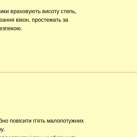
ики враховують висоту стель,
вання вікон, простежать за
езпекою.
ібно повісити п'ять малопотужних
ру.