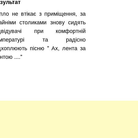
зультат
пло не втікає з приміщення, за
айніми столиками знову сидять
Безкоштовно.
ідвідувачі при комфортній
емпературі та радісно
дхоплюють пісню " Ах, лента за
вити
нтою ...."