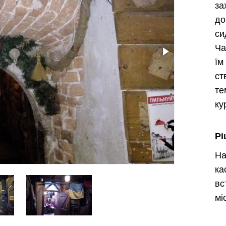
за
до
си
Ча
їм
с
те
ку
Рі
На
ка
вс
мі