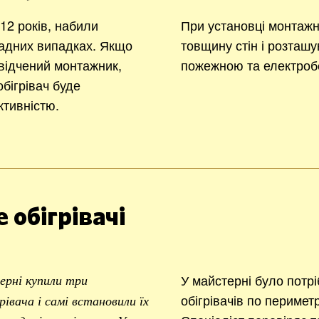
2 років, набили
При установці монтажн
ладних випадках. Якщо
товщину стін і розташу
відчений монтажник,
пожежною та електроб
бігрівач буде
тивністю.
 обігрівачі
У майстерні було потр
ерні купили три
обігрівачів по перимет
івача і самі встановили їх