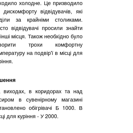
ходило холодне. Це призводило
 дискомфорту відвідувачів, які
діли за крайніми столиками.
сто відвідувачі просили знайти
 інші місця. Також необхідно було
творити трохи комфортну
мпературу на подвір'ї в місці для
ріння.
шення
 виходах, в коридорах та над
сиром в сувенірному магазині
тановлено обігрівачі Б 1000. В
сці для куріння - У 2000.