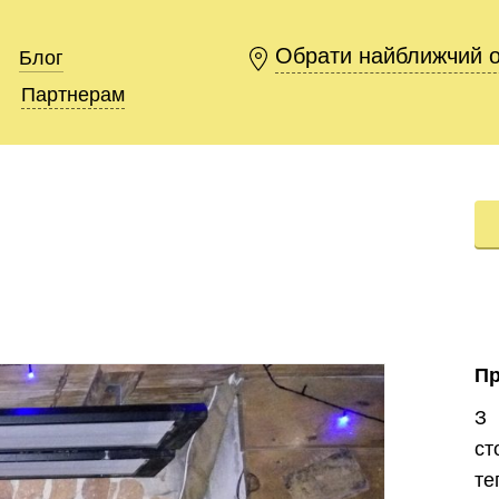
Обрати найближчий 
Обрати найближчий 
Блог
Блог
Партнерам
Партнерам
П
З 
ст
т