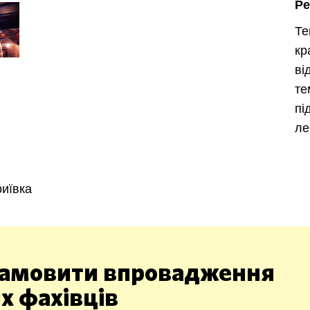
Ре
Те
кр
в
Харків
Одесса
т
пі
Івано-Франківськ
Львів
Замо
ле
ницький
Вінниця
риївка
асть
амовити впровадження
х фахівців