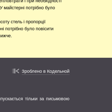
епловтрати і при необхідності
У майстерні потрібно було
соту стель і пропорції
ні потрібно було повісити
нижче.
Зроблено в Кодельной
опускається тільки за письмовою