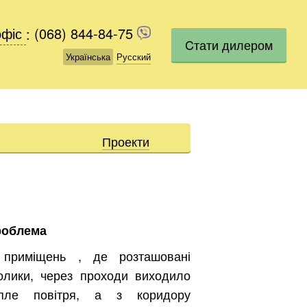
офіс
офіс
:
(068) 844-84-75
(068) 844-84-75
Cтати дилером
Українська
Українська
Русский
Русский
Проекти
роблема
приміщень , де розташовані
олики, через проходи виходило
епле повітря, а з коридору