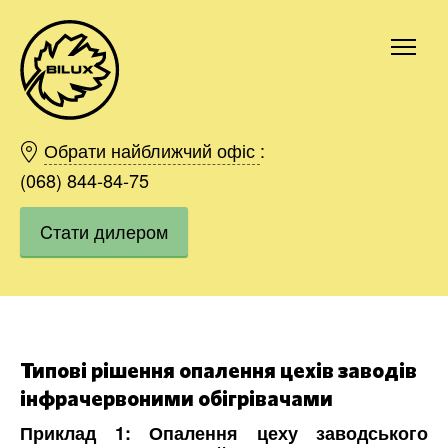
Київ
Харків
Обрати найближчий офіс
:
Одесса
(068) 844-84-75
Дніпро
Cтати дилером
Івано-Франківськ
Львів
Область
Хмельницький
Вінниця
Замовити
Типові рішення опалення цехів заводів
інфрачервоними обігрівачами
Приклад 1: Опалення цеху заводського