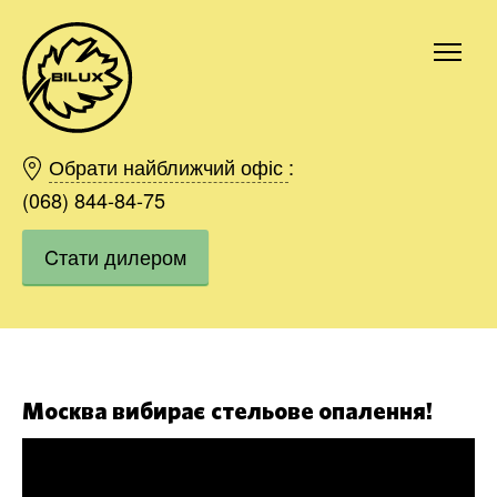
Київ
Харків
Обрати найближчий офіс
:
Одесса
(068) 844-84-75
Дніпро
Cтати дилером
Івано-Франківськ
Львів
Область
Хмельницький
Вінниця
Замовити
Москва вибирає стельове опалення!