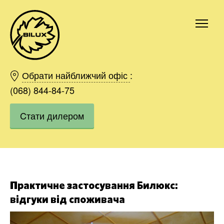
Київ
Харків
Обрати найближчий офіс
:
Одесса
(068) 844-84-75
Дніпро
Cтати дилером
Івано-Франківськ
Львів
Область
Хмельницький
Вінниця
Замовити
Практичне застосування Билюкс:
відгуки від споживача