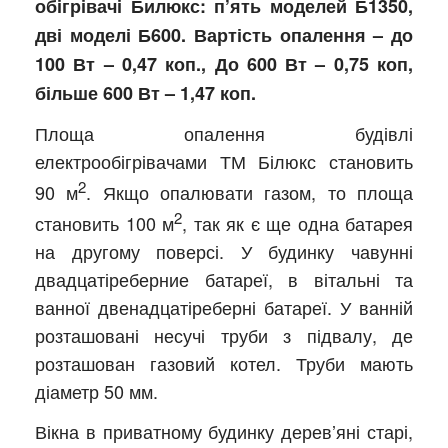
обігрівачі Билюкс: п’ять моделей Б1350,
дві моделі Б600. Вартість опалення – до
100 Вт – 0,47 коп., До 600 Вт – 0,75 коп,
більше 600 Вт – 1,47 коп.
Площа опалення будівлі
електрообігрівачами ТМ Білюкс становить
2
90 м
. Якщо опалювати газом, то площа
2
становить 100 м
, так як є ще одна батарея
на другому поверсі. У будинку чавунні
двадцатіреберние батареї, в вітальні та
ванної двенадцатіреберні батареї. У ванній
розташовані несучі труби з підвалу, де
розташован газовий котел. Труби мають
діаметр 50 мм.
Вікна в приватному будинку дерев’яні старі,