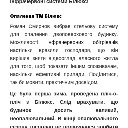
інфрачервоні системи Білюкс!
Опалення ТМ Білюкс
Роман Смирнов вибрав стельову систему
для опалення двоповерхового будинку.
Можливості
інфрачервоних обігрівачів
настільки вразили господаря, що він
вирішив зняти відеоогляд власного житла
для того, щоб показати іншим споживачам,
наскільки ефективні прилади. Поділитися,
так би мовити, практичним досвідом.
Це була перша зима, проведена пліч-о-
пліч з Білюкс. Слід врахувати, що
будинок досить великий,
неопалювальний. В кінці опалювального
сезону господар не полінувався зробити