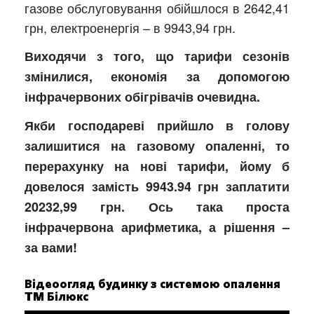
газове обслуговування обійшлося в 2642,41
грн, електроенергія – в 9943,94 грн.
Виходячи з того, що тарифи сезонів
змінилися, економія за допомогою
інфрачервоних обігрівачів очевидна.
Якби господареві прийшло в голову
залишитися на газовому опаленні, то
перерахунку на нові тарифи, йому б
довелося замість 9943.94 грн заплатити
20232,99 грн. Ось така проста
інфрачервона арифметика, а рішення –
за вами!
Відеоогляд будинку з системою опалення
ТМ Білюкс