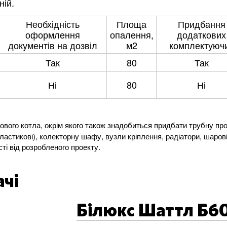
ній.
асть
Необхідність
Площа
Придбання
оформлення
опалення,
додаткових
документів на дозвіл
м2
комплектуюч
Так
80
Так
Ні
80
Ні
азового котла, окрім якого також знадобиться придбати трубну пр
опластикові), колекторну шафу, вузли кріплення, радіатори, шарові
ті від розробленого проекту.
ачі
Білюкс Шаттл Б6