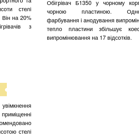
Обігрівач Б1350 у чорному корп
соти стелі
чорною пластиною. Одно
 Він на 20%
фарбування і анодування випромі
грівачів з
тепло пластини збільшує коеф
випромінювання на 17 відсотків.
увімкнення
 приміщенні
комендовано
исотою стелі