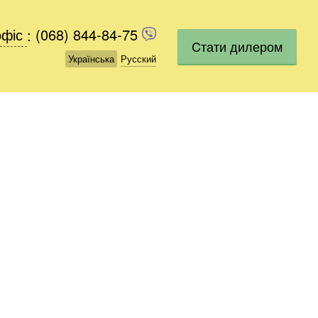
офіс
офіс
:
(068) 844-84-75
(068) 844-84-75
Cтати дилером
Українська
Українська
Русский
Русский