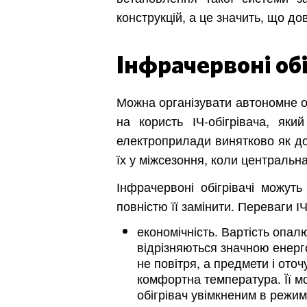
конструкцій, а це значить, що до
Інфрачервоні обі
Можна організувати автономне оп
на користь ІЧ-обігрівача, яки
електроприлади винятково як д
їх у міжсезоння, коли центральн
Інфрачервоні обігрівачі можут
повністю її замінити. Переваги 
економічність. Вартість опал
відрізняються значною енерг
не повітря, а предмети і ото
комфортна температура. Її мо
обігрівач увімкненим в режим