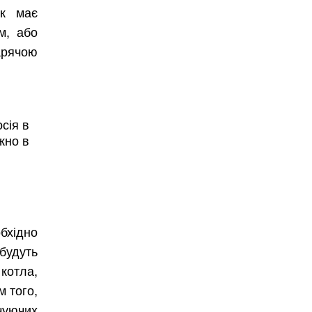
ик має
м, або
арячою
сія в
жно в
бхідно
 будуть
котла,
м того,
чуючих