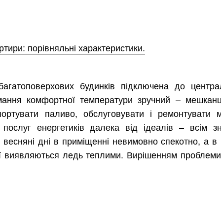
тири: порівняльні характеристики.
багатоповерхових будинків підключена до центра
имання комфортної температури зручний – мешкан
спортувати паливо, обслуговувати і ремонтувати 
 послуг енергетиків далека від ідеалів – всім з
бо весняні дні в приміщенні невимовно спекотно, а в
еї виявляються ледь теплими. Вирішенням проблеми