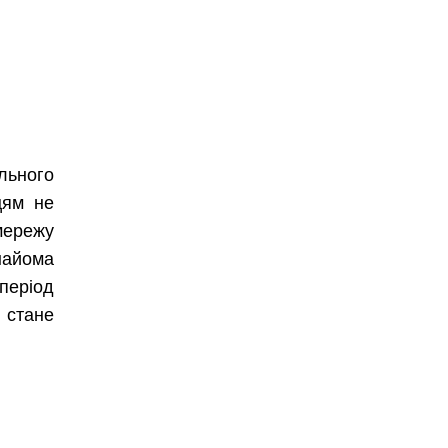
льного
цям не
мережу
найома
 період
 стане