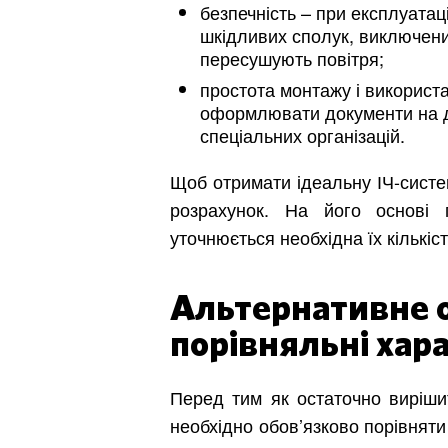
безпечність – при експлуата
шкідливих сполук, виключени
пересушують повітря;
простота монтажу і використа
оформлювати документи на до
спеціальних організацій.
Щоб отримати ідеальну ІЧ-систе
розрахунок. На його основі п
уточнюється необхідна їх кількіст
Альтернативне 
Київ
порівняльні хар
Дніпро
Хмель
Перед тим як остаточно вирішит
необхідно обов’язково порівняти 