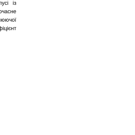
усі із
часне
нюючої
іцієнт