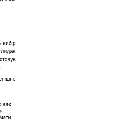
ь вибір
глядає
стовує
.
спішно
ріває
ся
имати