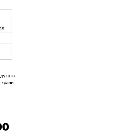
их
одукцію
 крани,
00