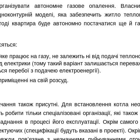
рганізувати автономне газове опалення. Власн
ноконтурній моделі, яка забезпечить житло тепло
тоді квартира буде автономно постачатися ще й г
сяться:
ке працює на газу, не залежить ні від подачі теплоно
ід електрики (тому такий варіант залишається перева
ься перебої з подачею електроенергії).
риміщенні на свій розсуд.
ачання також присутні. Для встановлення котла нео
робити тільки спеціалізовані організації, які також
днання в процесі його експлуатації. Окрім самого 
туючих (специфікації будуть вказані в проекті). Окрі
авжди пов’язане з незначними руйнуваннями ото