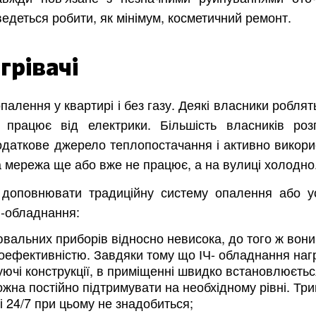
ведеться робити, як мінімум, косметичний ремонт.
грівачі
алення у квартирі і без газу. Деякі власники роблят
й працює від електрики. Більшість власників роз
одаткове джерело теплопостачання і активно викори
а мережа ще або вже не працює, а на вулиці холодно
ь доповнювати традиційну систему опалення або у
ІЧ-обладнання:
ювальних приборів відносно невисока, до того ж вони
оефективністю. Завдяки тому що ІЧ- обладнання наг
чуючі конструкції, в приміщенні швидко встановлюєть
жна постійно підтримувати на необхідному рівні. Тр
і 24/7 при цьому не знадобиться;