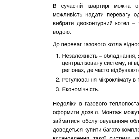
В сучасній квартирі можна о
можливість надати перевагу од
вибрати двоконтурний котел – 
водою.
До переваг газового котла відно
Незалежність – обладнання, я
централізовану систему, ні в
регіонах, де часто відбувают
Регулювання мікроклімату в п
Економічність.
Недоліки в газового теплопост
оформити дозвіл. Монтаж можуть 
займатися обслуговуванням обла
доведеться купити багато комплек
встановлення такої системи з