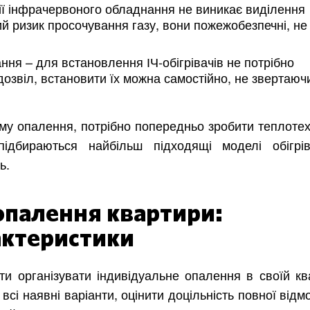
ції інфрачервоного обладнання не виникає виділення
й ризик просочування газу, вони пожежобезпечні, не
ння – для встановлення ІЧ-обігрівачів не потрібно
звіл, встановити їх можна самостійно, не звертаюч
му опалення, потрібно попередньо зробити теплотех
ідбираються найбільш підходящі моделі обігрів
ь.
опалення квартири:
Харків
Одесса
актеристики
Івано-Франківськ
Львів
Замо
ницький
Вінниця
и організувати індивідуальне опалення в своїй ква
всі наявні варіанти, оцінити доцільність повної відм