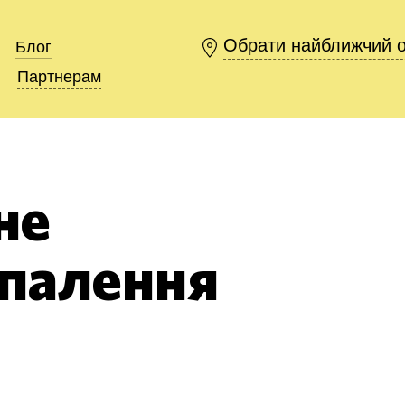
Обрати найближчий 
Обрати найближчий 
Блог
Блог
Партнерам
Партнерам
не
палення