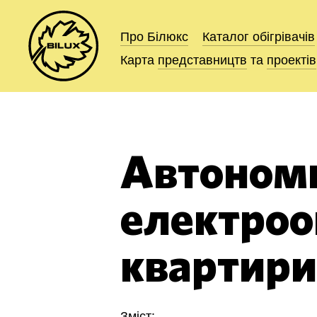
Про Білюкс
Про Білюкс
Каталог
Каталог
обігрівачів
обігрівачів
Карта
Карта
представництв
представництв
та
та
проектів
проектів
Автоном
електроо
квартири
Зміст: