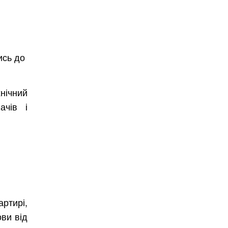
ись до
нічний
ачів і
Безкоштовно.
вити
ртирі,
ови від