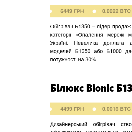
6449 ГРН
0.0022 BTC
Обігрівач Б1350 – лідер продаж
категорії «Опалення мережі м
Україні. Невелика доплата д
моделей Б1350 або Б1000 да
потужності на 30%.
Білюкс Bionic Б1
4499 ГРН
0.0016 BTC
Дизайнерський обігрівач ств
ефективного, максимально ком