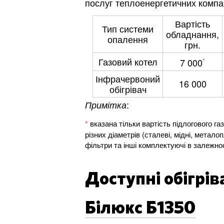
послуг теплоенергетичних компа
Обл
Вартість
Тип системи
обладнання,
опалення
грн.
Газовий котел
7 000
*
Інфрачервоний
16 000
обігрівач
:
Примітка
*
вказана тільки вартість підлогового г
різних діаметрів (сталеві, мідні, метал
фільтри та інші комплектуючі в залежнос
Доступні обігрів
Білюкс Б1350