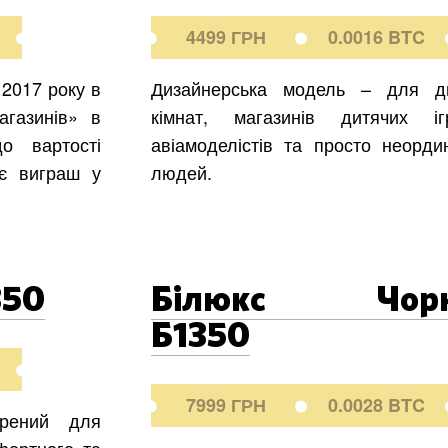
4499 ГРН
0.0016 BTC
 2017 року в
Дизайнерська модель – для д
агазинів» в
кімнат, магазинів дитячих іг
о вартості
авіамоделістів та просто неорди
є виграш у
людей.
350
Білюкс Чорн
Б1350
7999 ГРН
0.0028 BTC
орений для
фортного та