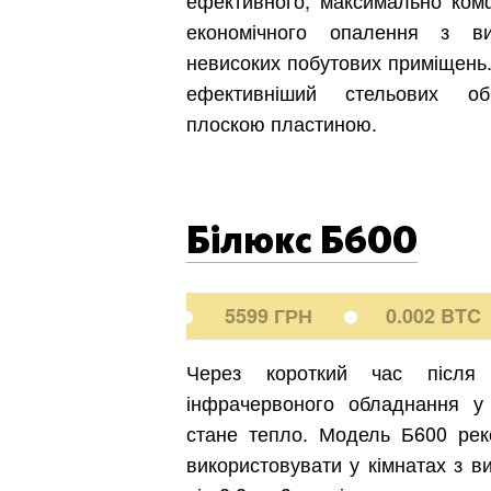
економічного опалення з ви
невисоких побутових приміщень.
ефективніший стельових обі
плоскою пластиною.
Білюкс Б600
5599 ГРН
0.002 BTC
Через короткий час після 
інфрачервоного обладнання у
стане тепло. Модель Б600 ре
використовувати у кімнатах з в