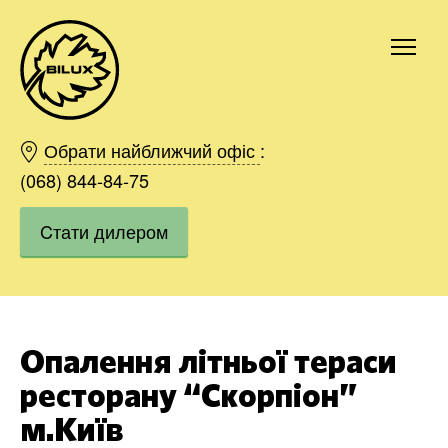
Київ
Харків
Обрати найближчий офіс
:
Одесса
(068) 844-84-75
Дніпро
Cтати дилером
Івано-Франківськ
Львів
Область
Хмельницький
Вінниця
Опалення літньої тераси
Замовити
ресторану “Скорпіон”
м.Київ