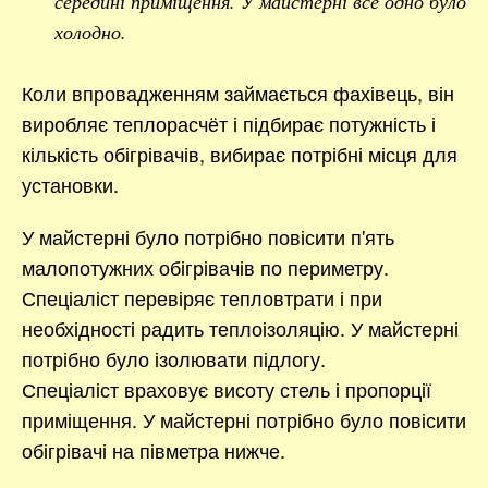
середині приміщення. У майстерні все одно було
холодно.
Коли впровадженням займається фахівець, він
виробляє теплорасчёт і підбирає потужність і
кількість обігрівачів, вибирає потрібні місця для
установки.
У майстерні було потрібно повісити п'ять
малопотужних обігрівачів по периметру.
Спеціаліст перевіряє тепловтрати і при
необхідності радить теплоізоляцію. У майстерні
потрібно було ізолювати підлогу.
Спеціаліст враховує висоту стель і пропорції
приміщення. У майстерні потрібно було повісити
обігрівачі на півметра нижче.