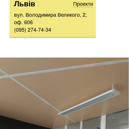
Львів
Проекти
вул. Володимира Великого, 2,
оф. 606
(095) 274-74-34