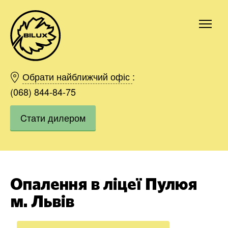
Київ
Харків
Обрати найближчий офіс
:
Одесса
(068) 844-84-75
Дніпро
Cтати дилером
Івано-Франківськ
Львів
Область
Хмельницький
Вінниця
Опалення в ліцеї Пулюя
Замовити
м. Львів