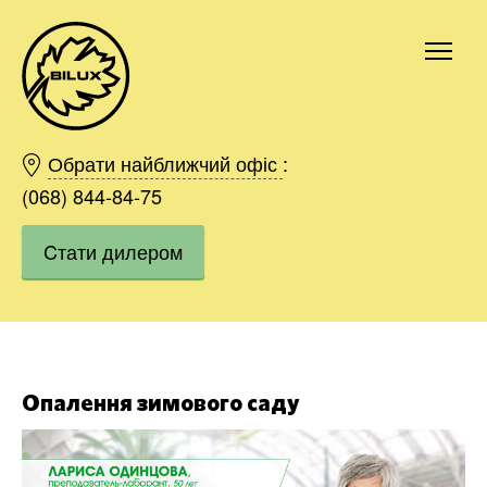
Київ
Харків
Обрати найближчий офіс
:
Одесса
(068) 844-84-75
Дніпро
Cтати дилером
Івано-Франківськ
Львів
Область
Хмельницький
Вінниця
Замовити
Опалення зимового саду