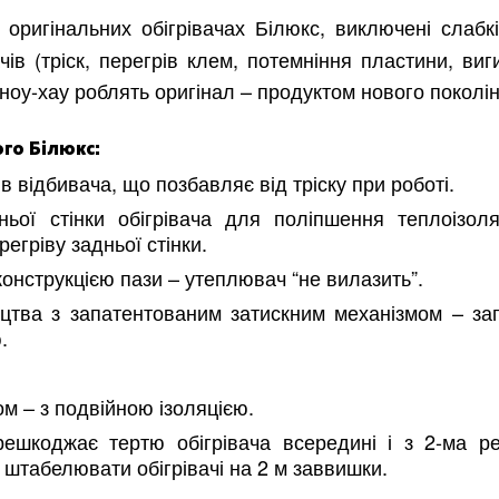
оригінальних обігрівачах Білюкс, виключені слабкі
ів (тріск, перегрів клем, потемніння пластини, ви
і ноу-хау роблять оригінал – продуктом нового поколі
ого Білюкс:
в відбивача, що позбавляє від тріску при роботі.
ьої стінки обігрівача для поліпшення теплоізоля
регріву задньої стінки.
онструкцією пази – утеплювач “не вилазить”.
цтва з запатентованим затискним механізмом – зап
.
м – з подвійною ізоляцією.
решкоджає тертю обігрівача всередині і з 2-ма р
є штабелювати обігрівачі на 2 м заввишки.