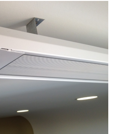
Харків
Одесса
Івано-Франківськ
Львів
Замо
ницький
Вінниця