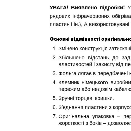
У 
УВАГА!
Виявлено підробки!
рядових інфрачервоних обігрівач
пластин і ін.), А використовуван
Основні відмінності оригінальн
Змінено конструкція затискачі
Збільшено відстань до задн
властивостей і захисту від пе
Фольга лягає в передбачені к
Клемник німецького виробни
пережим або недожім кабелю
Зручні торцеві кришки.
З’єднання пластини з корпусо
Оригінальна упаковка – пе
жорсткості з боків – дозволя