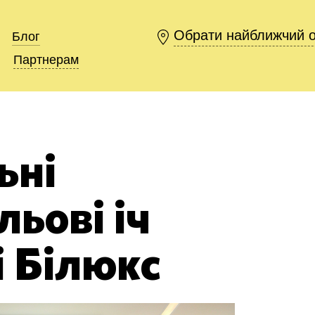
Обрати найближчий 
Обрати найближчий 
Блог
Блог
Партнерам
Партнерам
ьні
ьові іч
і Білюкс