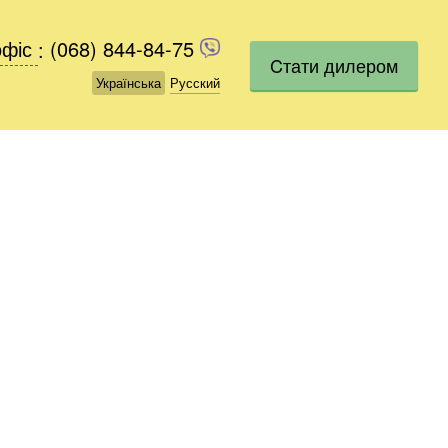
офіс
офіс
:
(068) 844-84-75
(068) 844-84-75
Cтати дилером
Українська
Українська
Русский
Русский