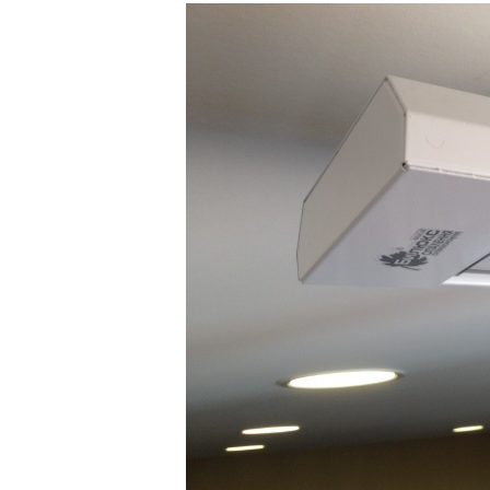
Київ
Дніпро
Хмель