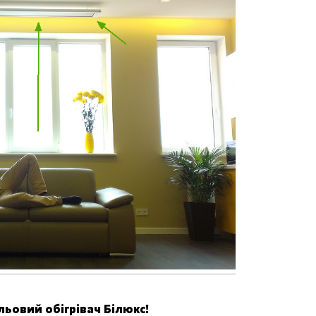
льовий обігрівач Білюкс!