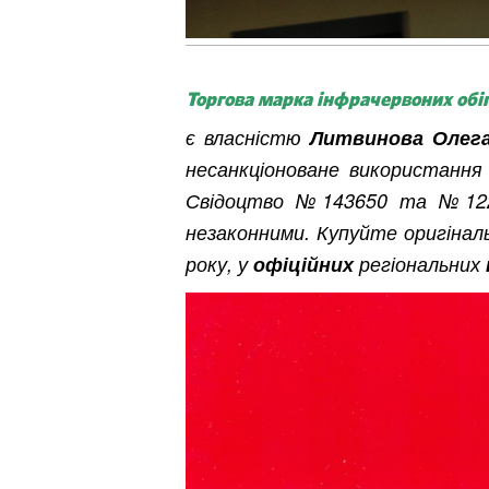
Обл
Торгова марка інфрачервоних обі
є власністю
Литвинова Олег
несанкціоноване використання
Свідоцтво №143650 та №122959
незаконними. Купуйте оригінальн
року, у
офіційних
регіональних