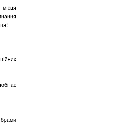
 місця
гинання
ння!
ційних
обігає
ебрами