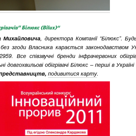
асть
грівачів”
Білюкс (Bilux)
“
а Михайловича
, директора Компанії “Білюкс”. Будь
 без згоди Власника карається законодавством Ук
. Все співзвучні бренди інфрачервоних обігрів
і довгохвильові обігрівачі Білюкс – перші в Україні
представництв,
подивитися карту
.