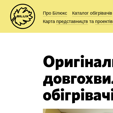
Про Білюкс
Про Білюкс
Каталог
Каталог
обігрівачів
обігрівачів
Карта
Карта
представництв
представництв
та
та
проектів
проектів
Оригінал
довгохвил
обігрівач