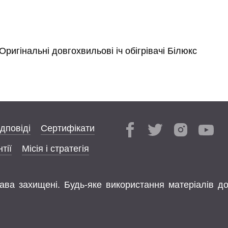
Оригінальні довгохвильові іч обігрівачі Білюкс
ідповіді
Сертифікати
тії
Місія і стратегія
права захищені. Будь-яке використання матеріалів д