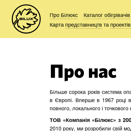
Про Білюкс
Про Білюкс
Каталог
Каталог
обігрівачів
обігрівачів
Карта
Карта
представництв
представництв
та
та
проектів
проектів
Про нас
Більше сорока років система опа
в Європі. Вперше в 1967 році в
повного, локального і точкового
ТОВ «Компанія «Білюкс» з 20
2010 року, ми розробили свій мо