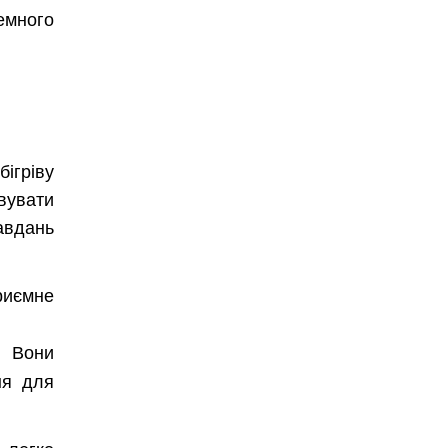
емного
ігріву
овувати
авдань
риємне
. Вони
ня для
 легко