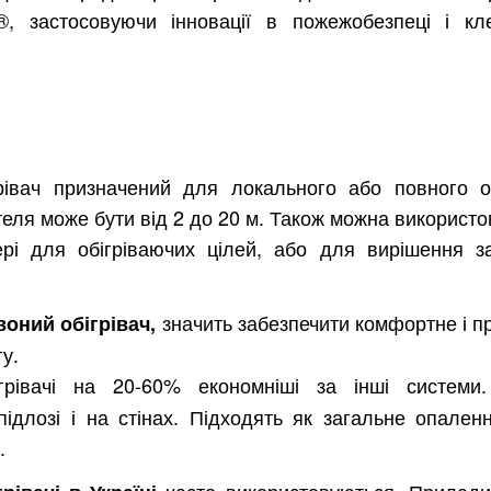
, застосовуючи інновації в пожежобезпеці і кл
рівач призначений для локального або повного об
еля може бути від 2 до 20 м. Також можна використ
ері для обігріваючих цілей, або для вирішення з
значить забезпечити комфортне і п
оний обігрівач,
гу.
грівачі на 20-60% економніші за інші системи
підлозі і на стінах. Підходять як загальне опален
.
часто використовуються. Прилади