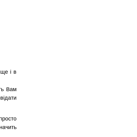
ще і в
ть Вам
відати
 просто
начить