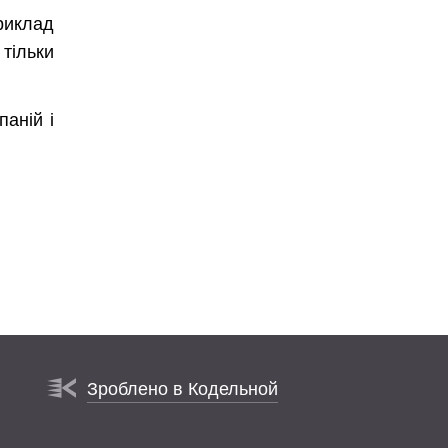
приклад
 тільки
паній і
Зроблено в Кодельной