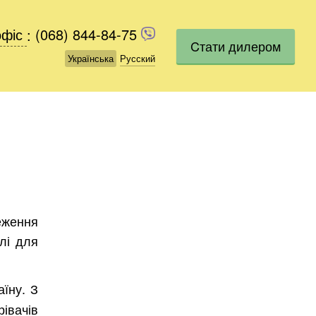
офіс
офіс
:
(068) 844-84-75
(068) 844-84-75
Cтати дилером
Українська
Українська
Русский
Русский
реження
лі для
їну. З
рівачів