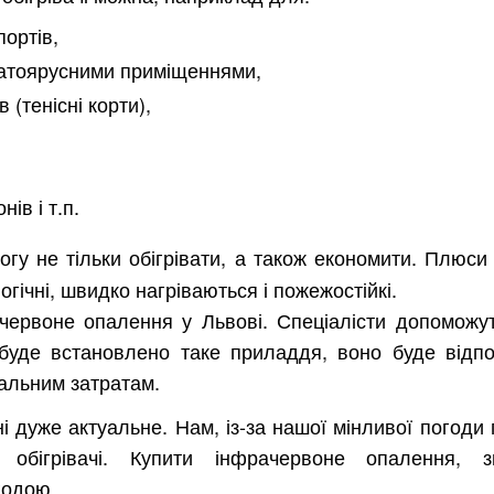
портів,
атоярусними приміщеннями,
 (тенісні корти),
ів і т.п.
гу не тільки обігрівати, а також економити. Плюси 
огічні, швидко нагріваються і пожежостійкі.
червоне опалення у Львові. Спеціалісти допоможу
 буде встановлено таке приладдя, воно буде відпо
альним затратам.
 дуже актуальне. Нам, із-за нашої мінливої погоди
і обігрівачі. Купити інфрачервоне опалення, з
годою.