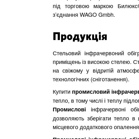
під торговою маркою Билюкс®
з’єднання WAGO Gmbh.
Продукція
Стельовий інфрачервоний обіг
приміщень із високою стелею. Ст
на свіжому у відритій атмосф
технологічних (сніготанення).
Купити
промисловий інфрачерв
тепло, в тому числі і теплу підло
інфрачервоні обі
Промислові
дозволяють зберігати тепло в 
місцевого додаткового опалення