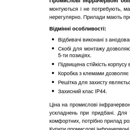
Промислові інфрачервоні обігр
монтуються і не потребують, ма
нерегулярно. Прилади мають прос
Відмінні особливості:
Відбивачі виконані з анодов
Скобі для монтажу дозволяю
Київ
5-ти позиціях.
Дніпро
Підвищена стійкість корпусу в
Хмель
Коробка з клемами дозволяє 
Решітка для захисту являєть
Захисний клас IP44.
Обл
Ціна на промислові інфрачервоні
ускладнень при придбані. Для
комфортних, потрібно прилад ро
Купити промислові інфрачервоні 