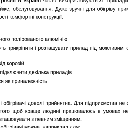
івачі в Україні
йже, обслуговування. Дуже зручні для обігріву при
ті комфортні конструкції.
аного полірованого алюмінію
ть прикріпити і розташувати прилад під можливим к
Харків
Одесса
Івано-Франківськ
Львів
Замо
ід корозій
ницький
Вінниця
підключити декілька приладів
ся як приналежність
асть
 обігрівачі доволі прийнятна. Для підприємства не
 того щоб краще людині працювалось в умовах н
зташовувати з певним зміщенням.
обігрівачі можна, наприклад для: