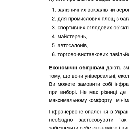
залізничних вокзалів чи аеро
для промислових площ з баг
спортивних оглядових об’єктів
майстерень,
автосалонів,
торгово-виставкових павільйон
дають змо
Економічні обігрівачі
тому, що вони універсальні, екол
Ви можете замовити собі інфра
при виборі. Не має різниці де
максимальному комфорту і мінім
Інфрачервоне опалення в Україні
необхідно застосовувати так
забезпечити себе економією і ви