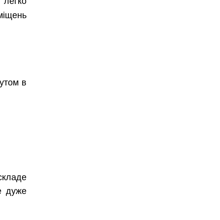
міщень
Безкоштовно.
утом в
вити
 складе
е дуже