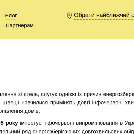
Обрати найближчий 
Обрати найближчий 
Блог
Блог
Партнерам
Партнерам
лення зі стель, слугує однією із причин енергозбе
 Швеції навчилися примінять довгі інфочервоні хви
 опалення домів.
імпортує інфочервоні випромінювання в Укра
05 року
дельний ряд енергозберігаючих довгохвильових обіг