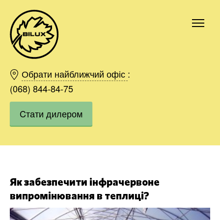
Київ
Харків
Обрати найближчий офіс
:
Одесса
(068) 844-84-75
Дніпро
Cтати дилером
Івано-Франківськ
Львів
Область
Хмельницький
Вінниця
Замовити
Як забезпечити інфрачервоне
випромінювання в теплиці?