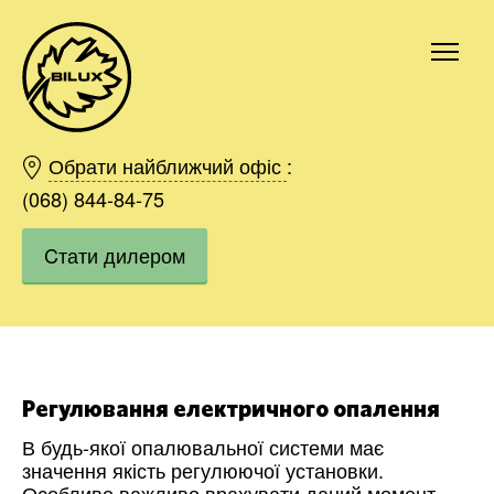
Київ
Харків
Обрати найближчий офіс
:
Одесса
(068) 844-84-75
Дніпро
Cтати дилером
Івано-Франківськ
Львів
Область
Хмельницький
Вінниця
Замовити
Регулювання електричного опалення
В будь-якої опалювальної системи має
значення якість регулюючої установки.
Особливо важливо врахувати даний момент