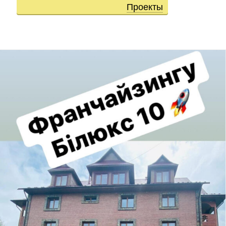
Проекты