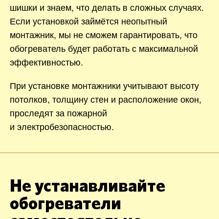
шишки и знаем, что делать в сложных случаях.
Если установкой займётся неопытный
монтажник, мы не сможем гарантировать, что
обогреватель будет работать с максимальной
эффективностью.
При установке монтажники учитывают высоту
потолков, толщину стен и расположение окон,
проследят за пожарной
и электробезопасностью.
Не устанавливайте
обогреватели