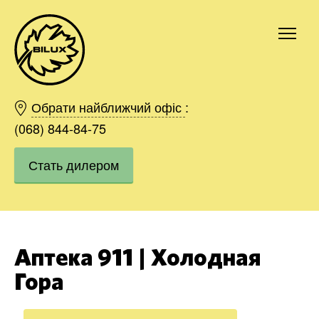
Киев
Харьков
Обрати найближчий офіс
:
Одесса
(068) 844-84-75
Днепр
Стать дилером
Ивано-Франковск
Львов
Область
Хмельницкий
Винница
Аптека 911 | Холодная
Заказать
Гора