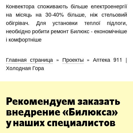
Конвектора споживають більше електроенергії
на місяць на 30-40% більше, ніж стельовий
обігрівач. Для установки теплої підлоги,
необхідно робити ремонт Билюкс - економічніше
і комфортніше
Главная страница
»
Проекты
»
Аптека 911 |
Холодная Гора
Рекомендуем заказать
внедрение «Билюкса»
у наших специалистов