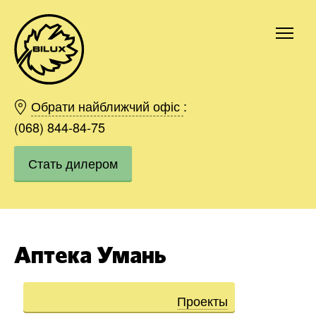
Киев
Харьков
Обрати найближчий офіс
:
Одесса
(068) 844-84-75
Днепр
Стать дилером
Ивано-Франковск
Львов
Область
Хмельницкий
Винница
Аптека Умань
Заказать
Проекты