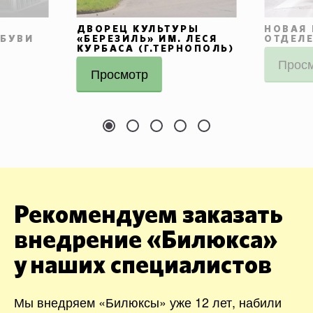
ДВОРЕЦ КУЛЬТУРЫ
НОВАЯ 
ОБУВИ
«БЕРЕЗИЛЬ» ИМ. ЛЕСЯ
ОТДЕЛЕ
КУРБАСА (Г.ТЕРНОПОЛЬ)
Прос
Просмотр
Рекомендуем заказать
внедрение «Билюкса»
у наших специалистов
Мы внедряем «Билюксы» уже 12 лет, набили