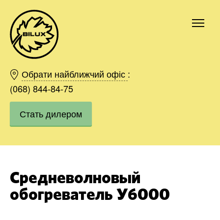
Киев
Харьков
Обрати найближчий офіс
:
Одесса
(068) 844-84-75
Днепр
Стать дилером
Ивано-Франковск
Львов
Область
Хмельницкий
Винница
Средневолновый
Заказать
обогреватель У6000