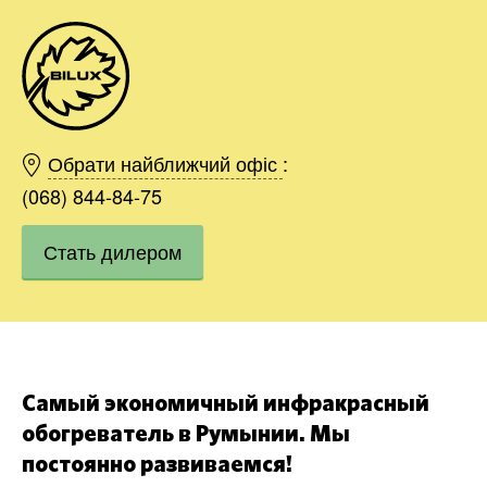
Киев
Харьков
Обрати найближчий офіс
:
Одесса
(068) 844-84-75
Днепр
Стать дилером
Область
Ивано-Франковск
Львов
Хмельницкий
Заказать
Винница
Самый экономичный инфракрасный
обогреватель в Румынии. Мы
постоянно развиваемся!