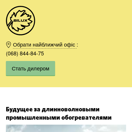
Киев
Харьков
Обрати найближчий офіс
:
Одесса
(068) 844-84-75
Днепр
Стать дилером
Область
Ивано-Франковск
Львов
Хмельницкий
Заказать
Винница
Будущее за длинноволновыми
промышленными обогревателями