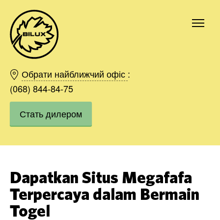
Киев
Харьков
Обрати найближчий офіс
:
Одесса
(068) 844-84-75
Днепр
Стать дилером
Ивано-Франковск
Львов
Область
Хмельницкий
Винница
Dapatkan Situs Megafafa
Заказать
Terpercaya dalam Bermain
Togel