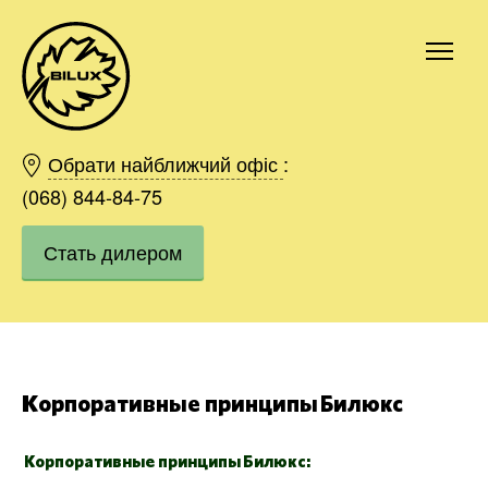
Киев
Харьков
Обрати найближчий офіс
:
Одесса
(068) 844-84-75
Днепр
Стать дилером
Ивано-Франковск
Львов
Область
Хмельницкий
Винница
Заказать
Корпоративные принципы Билюкс
Корпоративные принципы Билюкс: