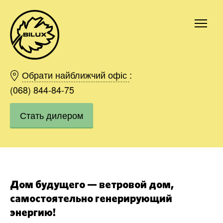
Киев
Харьков
Обрати найближчий офіс
:
Одесса
(068) 844-84-75
Днепр
Стать дилером
Ивано-Франковск
Львов
Область
Хмельницкий
Винница
Заказать
Дом будущего — ветровой дом,
самостоятельно генерирующий
энергию!