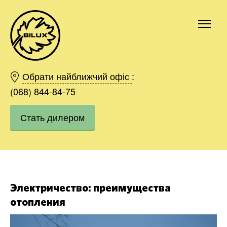
Киев
Харьков
Обрати найближчий офіс
:
Одесса
(068) 844-84-75
Днепр
Стать дилером
Ивано-Франковск
Львов
Область
Хмельницкий
Винница
Заказать
Электричество: преимущества
отопления