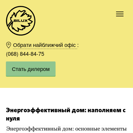
Киев
Харьков
Обрати найближчий офіс
:
Одесса
(068) 844-84-75
Днепр
Стать дилером
Ивано-Франковск
Львов
Область
Хмельницкий
Винница
Заказать
Энергоэффективный дом: наполняем с
нуля