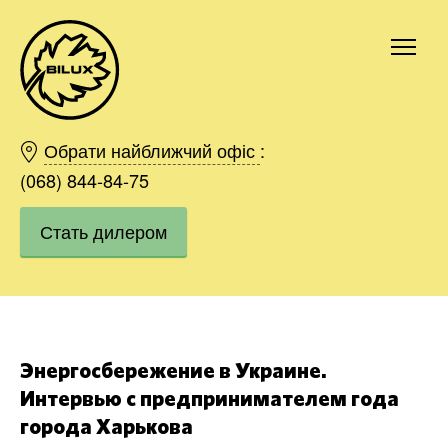
Киев
Харьков
Обрати найближчий офіс
:
Одесса
(068) 844-84-75
Днепр
Стать дилером
Ивано-Франковск
Львов
Область
Хмельницкий
Винница
Заказать
Энергосбережение в Украине.
Интервью с предпринимателем года
города Харькова