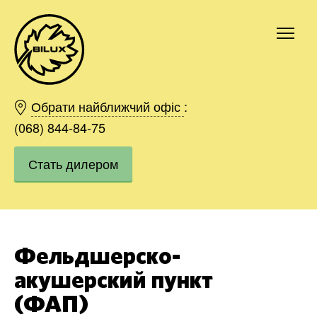
Киев
Харьков
Обрати найближчий офіс
:
Одесса
(068) 844-84-75
Днепр
Стать дилером
Ивано-Франковск
Львов
Область
Хмельницкий
Винница
Фельдшерско-
Заказать
акушерский пункт
(ФАП)