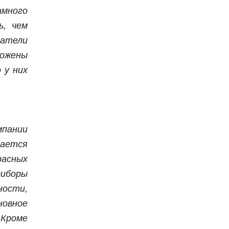
много
ь, чем
ватели
ложены
 у них
Бесплатно.
зать
мпании
ется
расных
риборы
ости,
овное
 Кроме