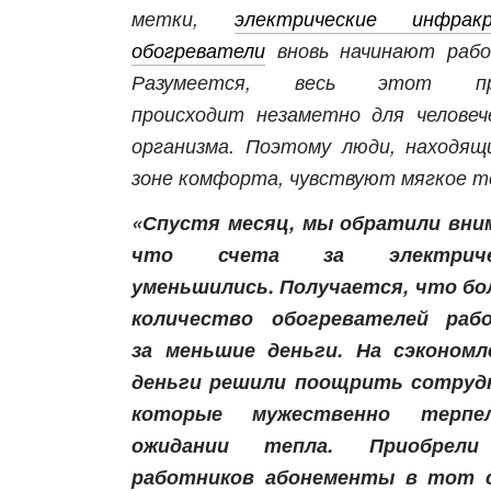
метки,
электрические инфракр
обогреватели
вновь начинают рабо
Разумеется, весь этот пр
происходит незаметно для человеч
организма. Поэтому люди, находящ
зоне комфорта, чувствуют мягкое т
«Спустя месяц, мы обратили вни
что счета за электриче
уменьшились. Получается, что б
количество обогревателей раб
за меньшие деньги. На сэкономл
деньги решили поощрить сотрудн
которые мужественно терп
ожидании тепла. Приобрел
работников абонементы в тот 