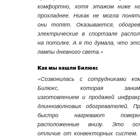
комфортно, хотя этажом ниже на
прохладнее. Никак не могла понят
они топят. Оказывается, обогре
электрические в спортзале распо
на потолке. А я то думала, что это
лампы дневного света.»
Харьков
Одесса
Как мы нашли Билюкс
Ивано-Франковск
Львов
Зака
«Созвонилась с сотрудниками ко
ницкий
Винница
Билюкс, которая занима
изготовлением и продажей инфрак
длинноволновых обогревателей. П
асть
быстро нагревают поверхн
расположенные внизу. Это осн
отличие от конвекторных систем.