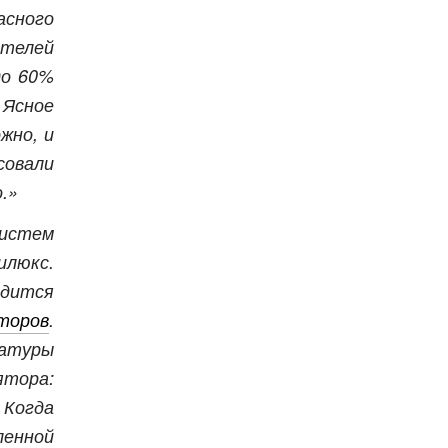
сного
телей
до 60%
Ясное
жно, и
овали
.»
стем
люкс.
одится
торов
.
атуры
ятора:
 Когда
ленной