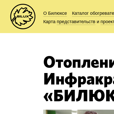
О Билюксе
О Билюксе
Каталог
Каталог
обогреват
обогреват
Карта
Карта
представительств
представительств
и
и
проек
проек
Отоплени
Инфракра
«БИЛЮК