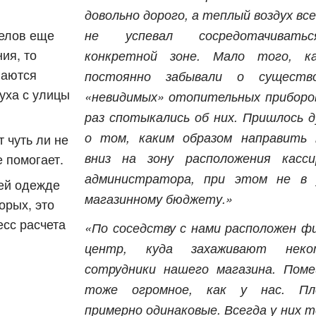
довольно дорого, а теплый воздух все
делов еще
не успевал сосредотачиват
ия, то
конкретной зоне. Мало того, ка
гаются
постоянно забывали о существо
уха с улицы
«невидимых» отопительных приборов
раз спотыкались об них. Пришлось 
о том, каким образом направить
 чуть ли не
вниз на зону расположения касс
е помогает.
администратора, при этом не в 
ней одежде
магазинному бюджету.»
орых, это
есс расчета
«По соседству с нами расположен ф
центр, куда захаживают неко
сотрудники нашего магазина. Пом
тоже огромное, как у нас. Пл
примерно одинаковые. Всегда у них т