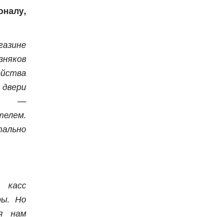
оналу,
азине
зняков
йства
двери
ся —
елем.
тально
касс
ры. Но
я нам