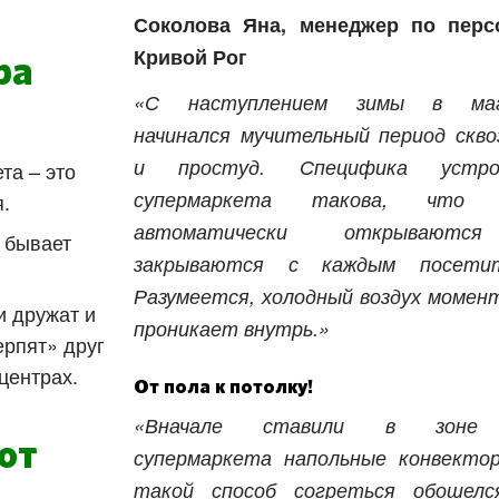
Соколова Яна, менеджер по перс
Кривой Рог
ра
«С наступлением зимы в маг
начинался мучительный период скво
и простуд. Специфика устро
та – это
супермаркета такова, что 
.
автоматически открывают
е бывает
закрываются с каждым посетит
Разумеется, холодный воздух момен
и дружат и
проникает внутрь.»
ерпят» друг
 центрах.
От пола к потолку!
«Вначале ставили в зоне 
от
супермаркета напольные конвекто
такой способ согреться обошелс