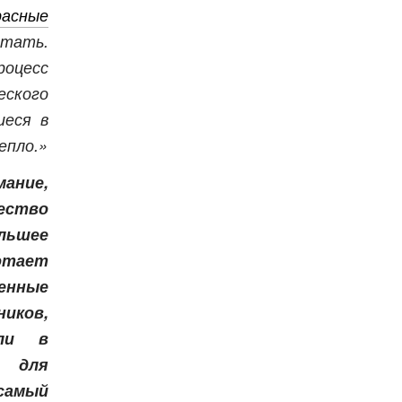
асные
тать.
оцесс
еского
иеся в
епло.»
мание,
ство
ольшее
отает
енные
иков,
ели в
и для
самый