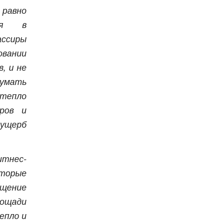
 равно
ься в
ссиры
вании
, и не
думать
 тепло
иров и
ущерб
итнес-
торые
ещение
ощади
епло и