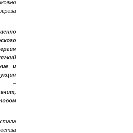
 можно
грева
шенно
кого
ергия
ягкий
ние и
укция
ы –
ачит,
товом
стала
ества