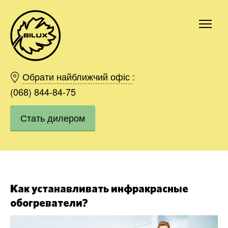
Киев
Харьков
Обрати найближчий офіс
:
Одесса
(068) 844-84-75
Днепр
Стать дилером
Ивано-Франковск
Львов
Область
Хмельницкий
Винница
Заказать
Как устанавливать инфракрасные
обогреватели?