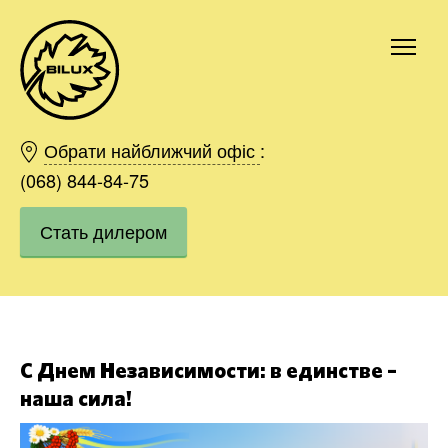
Киев
Харьков
Обрати найближчий офіс
:
Одесса
(068) 844-84-75
Днепр
Стать дилером
Ивано-Франковск
Львов
Область
Хмельницкий
Винница
Заказать
С Днем Независимости: в единстве –
наша сила!