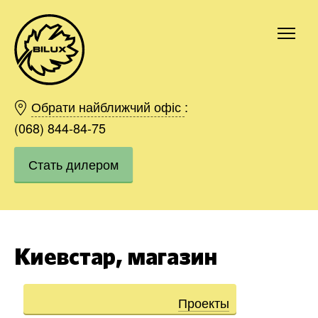
Киев
Харьков
Обрати найближчий офіс
:
Одесса
(068) 844-84-75
Днепр
Стать дилером
Ивано-Франковск
Львов
Область
Хмельницкий
Винница
Киевстар, магазин
Заказать
Проекты