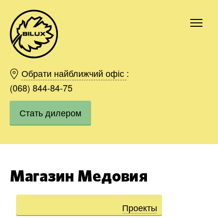
Киев
Харьков
Обрати найближчий офіс
:
Одесса
(068) 844-84-75
Днепр
Стать дилером
Ивано-Франковск
Львов
Область
Хмельницкий
Винница
Магазин Медовия
Заказать
Проекты