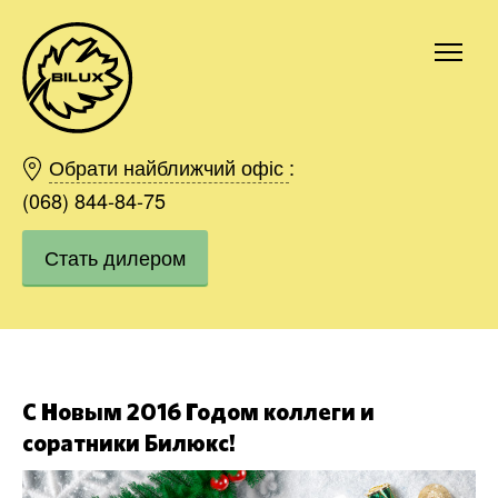
Киев
Харьков
Обрати найближчий офіс
:
Одесса
(068) 844-84-75
Днепр
Стать дилером
Ивано-Франковск
Львов
Область
Хмельницкий
Винница
Заказать
С Новым 2016 Годом коллеги и
соратники Билюкс!