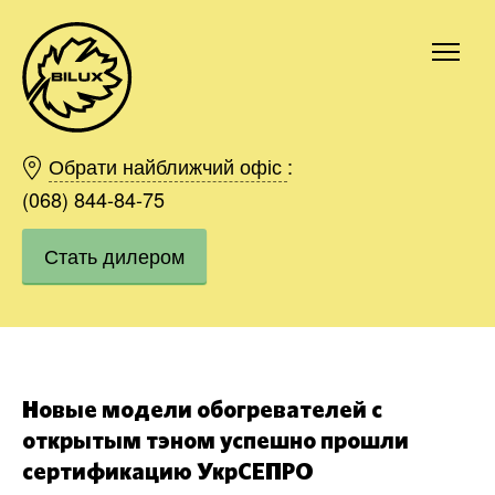
Киев
Харьков
Обрати найближчий офіс
:
Одесса
(068) 844-84-75
Днепр
Стать дилером
Ивано-Франковск
Львов
Область
Хмельницкий
Винница
Заказать
Новые модели обогревателей с
открытым тэном успешно прошли
сертификацию УкрСЕПРО