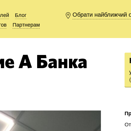
Обрати найближчий 
Обрати найближчий 
елей
елей
Блог
Блог
тов
тов
Партнерам
Партнерам
е А Банка
П
О