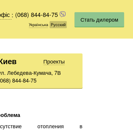
офіс
офіс
:
(068) 844-84-75
(068) 844-84-75
Стать дилером
Українська
Українська
Русский
Русский
Киев
Проекты
ул. Лебедева-Кумача, 7В
(068) 844-84-75
роблема
тсутствие отопления в