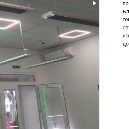
пр
Б
т
о
ис
до
Харьков
Одесса
Ивано-Франковск
Львов