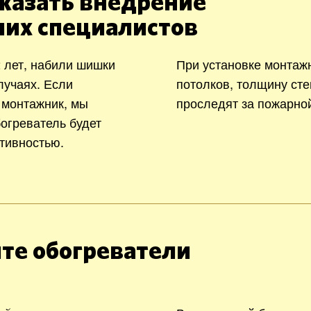
казать внедрение
ших специалистов
 лет, набили шишки
При установке монтаж
лучаях. Если
потолков, толщину сте
 монтажник, мы
проследят за пожарно
богреватель будет
тивностью.
те обогреватели