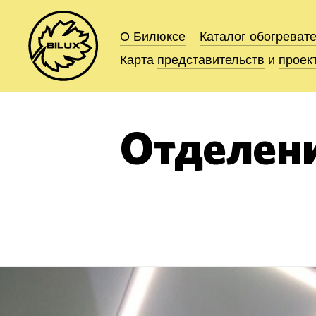
О Билюксе
О Билюксе
Каталог
Каталог
обогреват
обогреват
Карта
Карта
представительств
представительств
и
и
проек
проек
Отделени