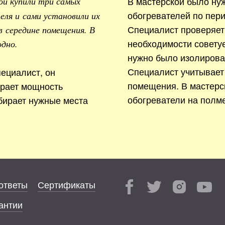
В мастерской было ну
ой купили три самых
обогревателей по пери
ля и сами установили их
Специалист проверяет
в середине помещения. В
необходимости совету
одно.
нужно было изолирова
Специалист учитывает
ециалист, он
помещения. В мастерс
ирает мощность
обогреватели на полме
бирает нужные места
ответы
Сертификаты
антии