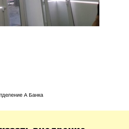
Зака
ницкий
Винница
асть
тделение А Банка