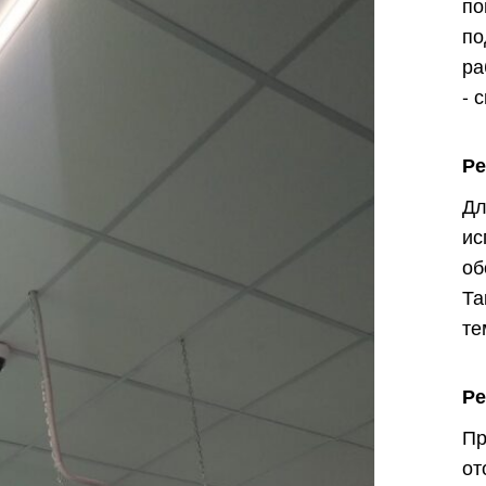
по
п
ра
- 
Р
Дл
и
о
Т
те
Ре
П
о