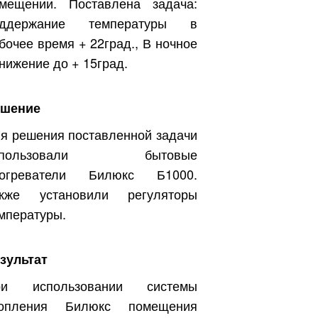
мещении. Поставлена ​​задача:
оддержание температуры в
бочее время + 22град., В ночное
снижение до + 15град.
ешение
я решения поставленной задачи
спользовали бытовые
богреватели Билюкс Б1000.
акже установили регуляторы
мпературы.
зультат
ри использовании системы
топления Билюкс помещения