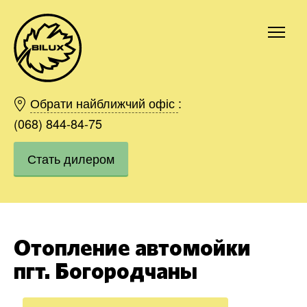
Киев
Харьков
Обрати найближчий офіс
:
Одесса
(068) 844-84-75
Днепр
Стать дилером
Ивано-Франковск
Львов
Область
Хмельницкий
Винница
Отопление автомойки
Заказать
пгт. Богородчаны