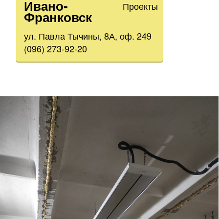
Ивано-
Проекты
Франковск
ул. Павла Тычины, 8А, оф. 249
(096) 273-92-20