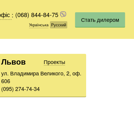
офіс
офіс
:
(068) 844-84-75
(068) 844-84-75
Стать дилером
Українська
Українська
Русский
Русский
Львов
Проекты
ул. Владимира Великого, 2, оф.
606
(095) 274-74-34