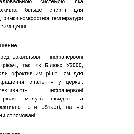
палювальною системою, яка
поживає більше енергії для
дтримки комфортної температури
приміщенні.
ешение
редньохвильові інфрачервоні
ігрівачі, такі як Білюкс У2000,
али ефективним рішенням для
кращення опалення у церкві.
фективність: Інфрачервоні
бігрівачі можуть швидко та
ективно гріти області, на які
ни спрямовані.
Бесплатно.