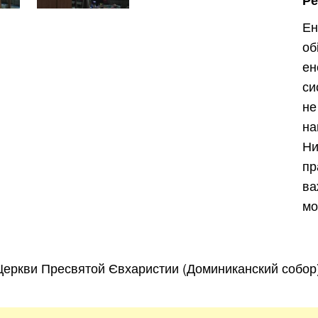
Ре
Ивано-Франковск
Львов
Зака
Ен
ницкий
Винница
о
ен
си
н
асть
на
Н
пр
ва
мо
еркви Пресвятой Євхаристии (Доминиканский собор)