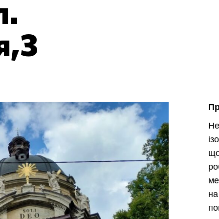
л.
я,3
П
Не
із
що
ро
ме
н
п