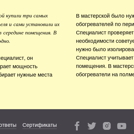
В мастерской было ну
ой купили три самых
обогревателей по пери
ля и сами установили их
Специалист проверяет
в середине помещения. В
необходимости совету
одно.
нужно было изолирова
Специалист учитывает
ециалист, он
помещения. В мастерс
ирает мощность
обогреватели на полме
бирает нужные места
ответы
Сертификаты