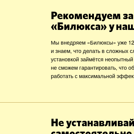
Рекомендуем за
«Билюкса» у на
Мы внедряем «Билюксы» уже 12
и знаем, что делать в сложных с
установкой займётся неопытный
не сможем гарантировать, что о
работать с максимальной эффек
Не устанавливай
самостоятельно