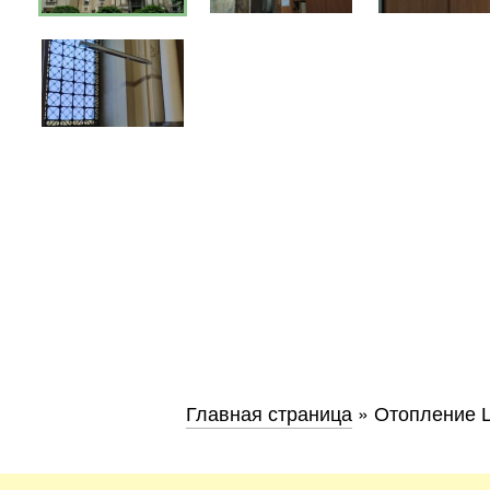
Днепр
Хмель
Обл
Главная страница
»
Отопление Ц