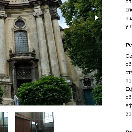
о
с
пі
у 
Р
Се
об
ст
по
Е
о
еф
во
Харьков
Одесса