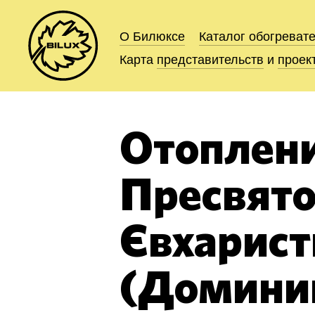
О Билюксе
О Билюксе
Каталог
Каталог
обогреват
обогреват
Карта
Карта
представительств
представительств
и
и
проек
проек
Отоплен
Пресвят
Євхарист
(Домини