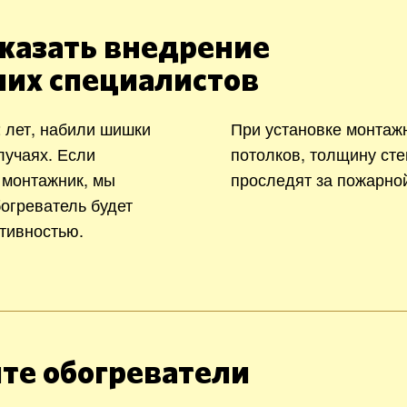
казать внедрение
ших специалистов
 лет, набили шишки
При установке монтаж
лучаях. Если
потолков, толщину сте
 монтажник, мы
проследят за пожарно
богреватель будет
тивностью.
те обогреватели