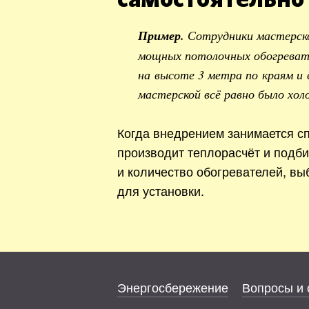
Пример.
Сотрудники мастерск
мощных потолочных обогревате
на высоте 3 метра по краям и 
мастерской всё равно было хол
Когда внедрением занимается сп
производит теплорасчёт и подб
и количество обогревателей, вы
для установки.
Энергосбережение
Вопросы и 