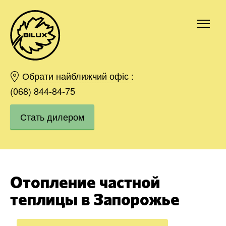
Киев
Харьков
Обрати найближчий офіс
:
Одесса
(068) 844-84-75
Днепр
Стать дилером
Ивано-Франковск
Львов
Область
Хмельницкий
Винница
Отопление частной
Заказать
теплицы в Запорожье