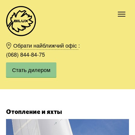
Киев
Харьков
Обрати найближчий офіс
:
Одесса
(068) 844-84-75
Днепр
Стать дилером
Ивано-Франковск
Львов
Область
Хмельницкий
Винница
Заказать
Отопление и яхты