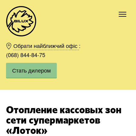
Киев
Харьков
Обрати найближчий офіс
:
Одесса
(068) 844-84-75
Днепр
Стать дилером
Ивано-Франковск
Львов
Область
Хмельницкий
Винница
Отопление кассовых зон
Заказать
сети супермаркетов
«Лоток»