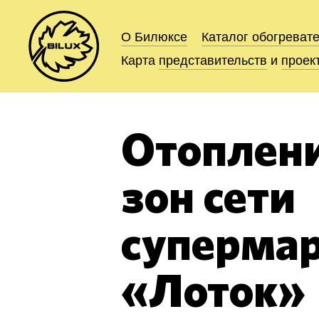
О Билюксе
О Билюксе
Каталог
Каталог
обогреват
обогреват
Карта
Карта
представительств
представительств
и
и
проек
проек
Отоплени
зон сети
суперма
«Лоток»