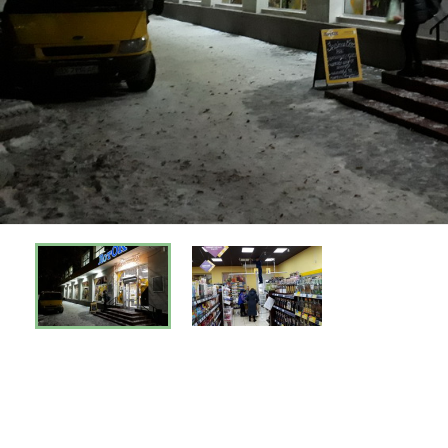
Киев
Днепр
Хмель
Обл