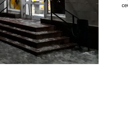
се
Харьков
Одесса
Ивано-Франковск
Львов
Зака
ницкий
Винница
асть