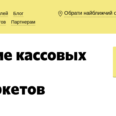
Обрати найближчий 
Обрати найближчий 
елей
елей
Блог
Блог
тов
тов
Партнерам
Партнерам
е кассовых
ркетов