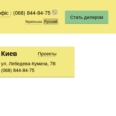
офіс
офіс
:
(068) 844-84-75
(068) 844-84-75
Стать дилером
Українська
Українська
Русский
Русский
Киев
Проекты
ул. Лебедева-Кумача, 7В
(068) 844-84-75