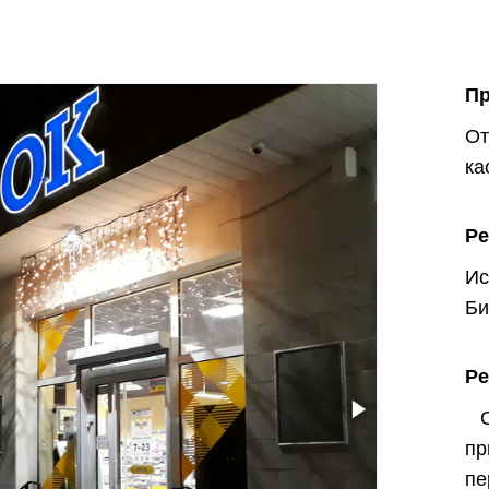
П
О
ка
Р
И
Би
Ре
Со
пр
пе