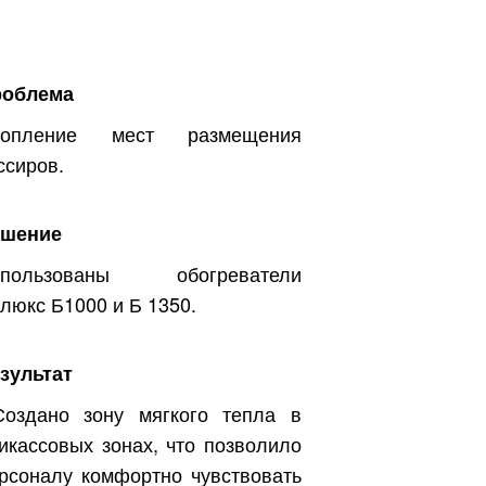
роблема
топление мест размещения
ссиров.
ешение
спользованы обогреватели
люкс Б1000 и Б 1350.
зультат
здано зону мягкого тепла в
икассовых зонах, что позволило
рсоналу комфортно чувствовать