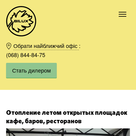
Киев
Харьков
Обрати найближчий офіс
:
Одесса
(068) 844-84-75
Днепр
Стать дилером
Ивано-Франковск
Львов
Область
Хмельницкий
Винница
Заказать
Отопление летом открытых площадок
кафе, баров, ресторанов