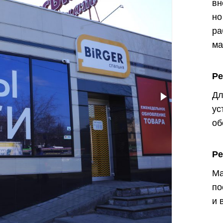
вн
н
ра
ма
Р
Д
у
об
Ре
Ма
по
и 