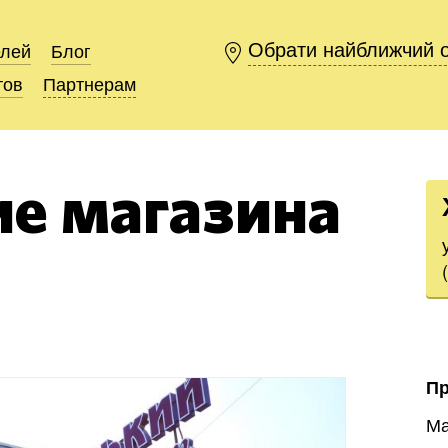
Обрати найближчий 
Обрати найближчий 
елей
елей
Блог
Блог
тов
тов
Партнерам
Партнерам
е магазина
П
М