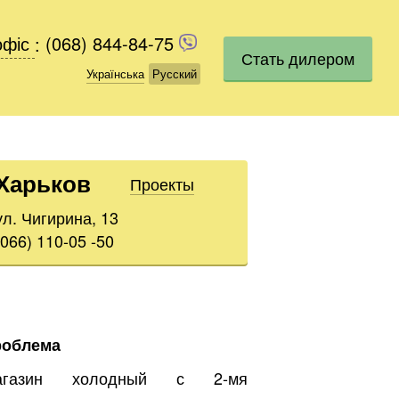
офіс
офіс
:
(068) 844-84-75
(068) 844-84-75
Стать дилером
Українська
Українська
Русский
Русский
Харьков
Проекты
ул. Чигирина, 13
(066) 110-05 -50
роблема
агазин холодный с 2-мя