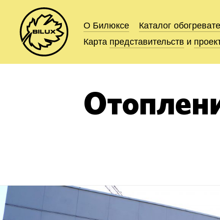
О Билюксе
О Билюксе
Каталог
Каталог
обогреват
обогреват
Карта
Карта
представительств
представительств
и
и
проек
проек
Отоплени