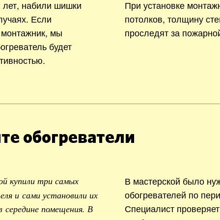
 лет, набили шишки
При установке монтаж
лучаях. Если
потолков, толщину сте
 монтажник, мы
проследят за пожарно
богреватель будет
тивностью.
те обогреватели
В мастерской было ну
ой купили три самых
обогревателей по пери
ля и сами установили их
Специалист проверяет
в середине помещения. В