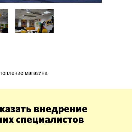
Харьков
Одесса
Ивано-Франковск
Львов
Зака
ницкий
Винница
топление магазина
асть
казать внедрение
ших специалистов