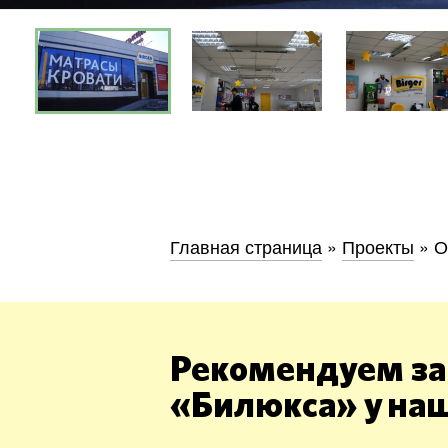
Киев
Днепр
Хмель
Главная страница
»
Проекты
»
О
Обл
Рекомендуем за
«Билюкса» у на