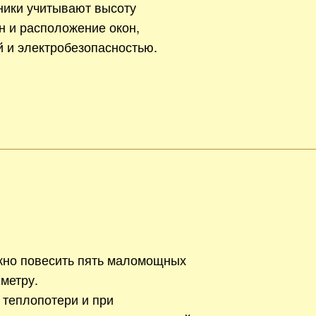
ники учитывают высоту
н и расположение окон,
й и электробезопасностью.
жно повесить пять маломощных
метру.
 теплопотери и при