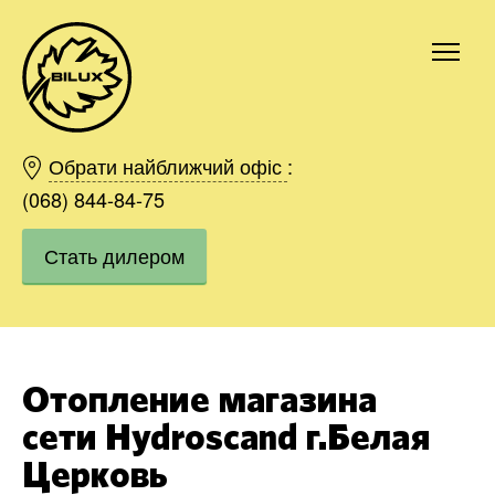
Киев
Харьков
Обрати найближчий офіс
:
Одесса
(068) 844-84-75
Днепр
Стать дилером
Ивано-Франковск
Львов
Область
Хмельницкий
Винница
Отопление магазина
Заказать
сети Hydroscand г.Белая
Церковь