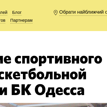
Обрати найближчий 
Обрати найближчий 
елей
елей
Блог
Блог
тов
тов
Партнерам
Партнерам
е спортивного
аскетбольной
и БК Одесса