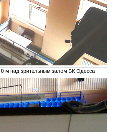
асть
10 м над зрительным залом БК Одесса