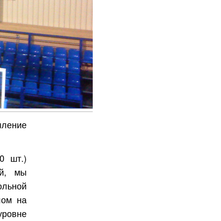
пление
0 шт.)
й, мы
ольной
лом на
 уровне