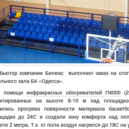
бьютор компании Билюкс выполнил заказ на ото
льного зала БК «Одесса».
и
помощи
инфракрасных обогревателей П4000
(2
онтированных на высоте 8-10 м над площадко
ились прогрева поверхности материала баскетб
щадки до 24С и создали зону комфорта над по
оте 2 метра. Т.к. от пола воздух нагрелся до 18С на