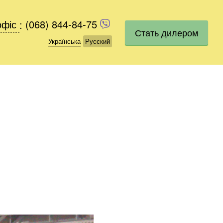
офіс
офіс
:
(068) 844-84-75
(068) 844-84-75
Стать дилером
Українська
Українська
Русский
Русский