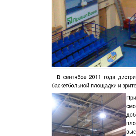
В сентябре 2011 года дистри
баскетбольной площадки и зрите
Пр
см
доб
пло
выс