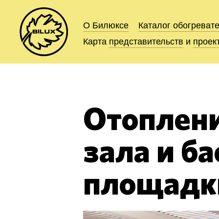
О Билюксе
О Билюксе
Каталог
Каталог
обогреват
обогреват
Карта
Карта
представительств
представительств
и
и
проек
проек
Отоплени
зала и б
площадк