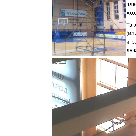
пле
«хо
Так
(ил
игр
луч
Киев
Днепр
Хмель