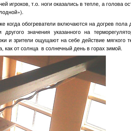
чей игроков, т.о. ноги оказались в тепле, а голова о
лодной»).
же когда обогреватели включаются на догрев пола 
и другого значения указанного на терморегулят
оки и зрители ощущают на себе действие мягкого т
а, как от солнца в солнечный день в горах зимой.
Харьков
Одесса
Ивано-Франковск
Львов
Зака
ницкий
Винница